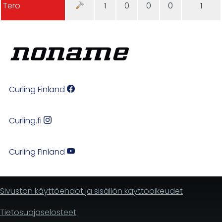
Tero
1
0
0
0
1
Curling Finland
Curling.fi
Curling Finland
Sivuston käyttöehdot ja sisällön käyttöoikeudet
Tietosuojaselosteet