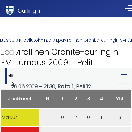
Skip to main content
Curling.fi
Val
Breadcrumb
Etusivu
Kilpailutoiminta
Epävirallinen Granite-curlingin SM-t
Epävirallinen Granite-curlingin
SM-turnaus 2009 - Pelit
Pelit
Ensisijaiset
26.06.2009 - 21:30, Rata 1, Peli 12
välilehdet
Joukkueet
H
1
2
3
4
Yht
Markus
0
2
0
1
3