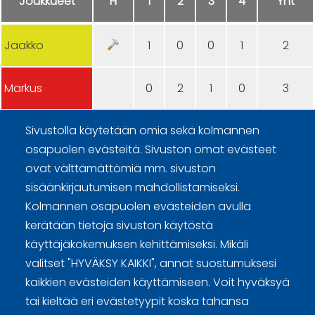
Joukkueet
H
1
2
3
4
Yht
Jaakko
1
0
0
1
2
Markus
0
2
1
0
3
Sivustolla käytetään omia sekä kolmannen
osapuolen evästeitä. Sivuston omat evästeet
ovat välttämättömiä mm. sivuston
sisäänkirjautumisen mahdollistamiseksi.
Kolmannen osapuolen evästeiden avulla
Curling Finland
kerätään tietoja sivuston käytöstä
käyttäjäkokemuksen kehittämiseksi. Mikäli
Curling.fi
valitset "HYVÄKSY KAIKKI", annat suostumuksesi
kaikkien evästeiden käyttämiseen. Voit hyväksyä
Curling Finland
tai kieltää eri evästetyypit koska tahansa