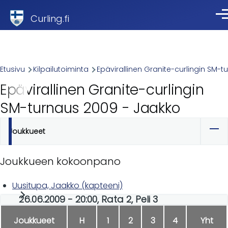
Skip to main content
Curling.fi
Val
Breadcrumb
Etusivu
Kilpailutoiminta
Epävirallinen Granite-curlingin SM-t
Epävirallinen Granite-curlingin
SM-turnaus 2009 - Jaakko
Joukkueet
Ensisijaiset
välilehdet
Joukkueen kokoonpano
Uusitupa, Jaakko (kapteeni)
26.06.2009 - 20:00, Rata 2, Peli 3
Joukkueet
H
1
2
3
4
Yht