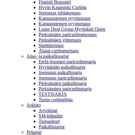
Finnish Bonspiel
Hyvin Kaupunki Curling
Joensuun juhlaturnaus
Kangasniemen syysturnaus
Kangasniemen syysturnaus
Lease Deal Group Hyvinkää Open
Pieksämäen paricurlingturnaus
Pieksämäen yöturnaus
Starttiturnaus
Åland curlingturnaus
Alue- ja paikallissarjat
Etelä-Suomen paricurlingsarja
Hyvinkään paikallissarja
Joensuun paikallissarja
Joensuun paricurlingsarja
Pieksämäen paikallissarja
Pieksämäen paricurlingsarja
TESTISARJA
Turun curlingliiga
Arkisto
Arvokisat
SM-kilpailut
Turnaukset
Paikallissarjat
Pelaajat