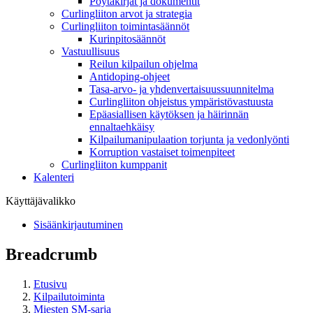
Pöytäkirjat ja dokumentit
Curlingliiton arvot ja strategia
Curlingliiton toimintasäännöt
Kurinpitosäännöt
Vastuullisuus
Reilun kilpailun ohjelma
Antidoping-ohjeet
Tasa-arvo- ja yhdenvertaisuussuunnitelma
Curlingliiton ohjeistus ympäristövastuusta
Epäasiallisen käytöksen ja häirinnän
ennaltaehkäisy
Kilpailumanipulaation torjunta ja vedonlyönti
Korruption vastaiset toimenpiteet
Curlingliiton kumppanit
Kalenteri
Käyttäjävalikko
Sisäänkirjautuminen
Breadcrumb
Etusivu
Kilpailutoiminta
Miesten SM-sarja