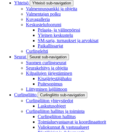
Yhteisö
Yhteisö sub-navigation
Valmennuspankki ja ohjeita
Valmentajan polku
Kuvagalleria
Keskustelufoorumi
Pelaaja- ja välinepörssi
Yleinen keskustelu
SM-sarja, turnaukset ja arvokisat
Paikallissarjat
Curlinglehti
Seurat
Seurat sub-navigation
Suomen curlingseurat
Seurakehitys ja ohjeita
Kilpailujen järjestäminen
Kisajärjestäjähaku
Puitesopimus
Liittyminen lajiliittoon
Curlingliitto
Curlingliitto sub-navigation
Curlingliiton yhteystiedot
Laskutusohjeet
Curlingliiton hallitus ja toiminta
Curlingliiton hallitus
Toimialuevastaavat ja koordinaattorit
Valiokunnat & vastuualueet