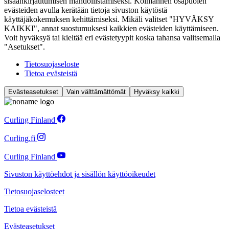
sisäänkirjautumisen mahdollistamiseksi. Kolmannen osapuolen
evästeiden avulla kerätään tietoja sivuston käytöstä
käyttäjäkokemuksen kehittämiseksi. Mikäli valitset "HYVÄKSY
KAIKKI", annat suostumuksesi kaikkien evästeiden käyttämiseen.
Voit hyväksyä tai kieltää eri evästetyypit koska tahansa valitsemalla
"Asetukset".
Tietosuojaseloste
Tietoa evästeistä
Evästeasetukset
Vain välttämättömät
Hyväksy kaikki
Curling Finland
Curling.fi
Curling Finland
Sivuston käyttöehdot ja sisällön käyttöoikeudet
Tietosuojaselosteet
Tietoa evästeistä
Evästeasetukset