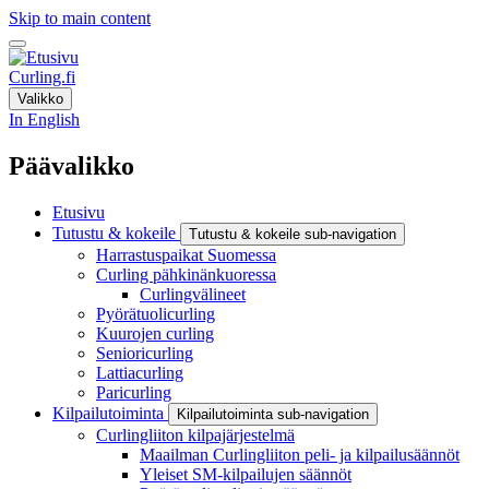
Skip to main content
Curling.fi
Valikko
In English
Päävalikko
Etusivu
Tutustu & kokeile
Tutustu & kokeile sub-navigation
Harrastuspaikat Suomessa
Curling pähkinänkuoressa
Curlingvälineet
Pyörätuolicurling
Kuurojen curling
Senioricurling
Lattiacurling
Paricurling
Kilpailutoiminta
Kilpailutoiminta sub-navigation
Curlingliiton kilpajärjestelmä
Maailman Curlingliiton peli- ja kilpailusäännöt
Yleiset SM-kilpailujen säännöt