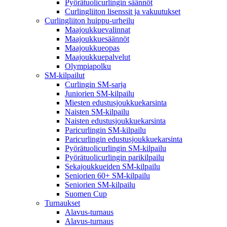
Pyörätuolicurlingin säännöt
Curlingliiton lisenssit ja vakuutukset
Curlingliiton huippu-urheilu
Maajoukkuevalinnat
Maajoukkuesäännöt
Maajoukkueopas
Maajoukkuepalvelut
Olympiapolku
SM-kilpailut
Curlingin SM-sarja
Juniorien SM-kilpailu
Miesten edustusjoukkuekarsinta
Naisten SM-kilpailu
Naisten edustusjoukkuekarsinta
Paricurlingin SM-kilpailu
Paricurlingin edustusjoukkuekarsinta
Pyörätuolicurlingin SM-kilpailu
Pyörätuolicurlingin parikilpailu
Sekajoukkueiden SM-kilpailu
Seniorien 60+ SM-kilpailu
Seniorien SM-kilpailu
Suomen Cup
Turnaukset
Alavus-turnaus
Alavus-turnaus