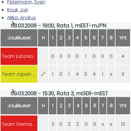
Petermann, Sven
Rouk, Jüri
Allika, Andrus
08.03.2008 - 19:00, Rata 1, mEST-mJPN
Joukkueet
H
1
2
3
4
5
6
7
8
Yht
Team Estonia (m)
0
3
0
0
1
0
0
0
4
Team Japan (m)
1
0
1
4
0
4
1
x
11
09.03.2008 - 15:30, Rata 3, mGER-mEST
Joukkueet
H
1
2
3
4
5
6
7
8
Yht
Team Germany (m)
3
0
2
2
0
6
x
x
13