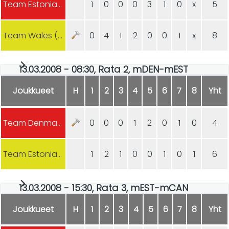
Team Estonia (m)
1
0
0
0
3
1
0
x
5
Team Wales (m)
0
4
1
2
0
0
1
x
8
13.03.2008 - 08:30, Rata 2, mDEN-mEST
Joukkueet
H
1
2
3
4
5
6
7
8
Yht
Team Denmark (m)
0
0
0
1
2
0
1
0
4
Team Estonia (m)
1
2
1
0
0
1
0
1
6
13.03.2008 - 15:30, Rata 3, mEST-mCAN
Joukkueet
H
1
2
3
4
5
6
7
8
Yht