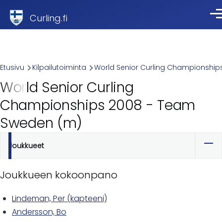
Skip to main content
Curling.fi
Val
Breadcrumb
Etusivu
Kilpailutoiminta
World Senior Curling Championship
World Senior Curling
Championships 2008 - Team
Sweden (m)
Joukkueet
Ensisijaiset
välilehdet
Joukkueen kokoonpano
Lindeman, Per (kapteeni)
Andersson, Bo