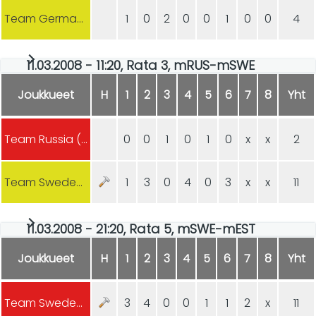
Team Germany (m)
1
0
2
0
0
1
0
0
4
11.03.2008 - 11:20, Rata 3, mRUS-mSWE
Joukkueet
H
1
2
3
4
5
6
7
8
Yht
Team Russia (m)
0
0
1
0
1
0
x
x
2
Team Sweden (m)
1
3
0
4
0
3
x
x
11
11.03.2008 - 21:20, Rata 5, mSWE-mEST
Joukkueet
H
1
2
3
4
5
6
7
8
Yht
Team Sweden (m)
3
4
0
0
1
1
2
x
11