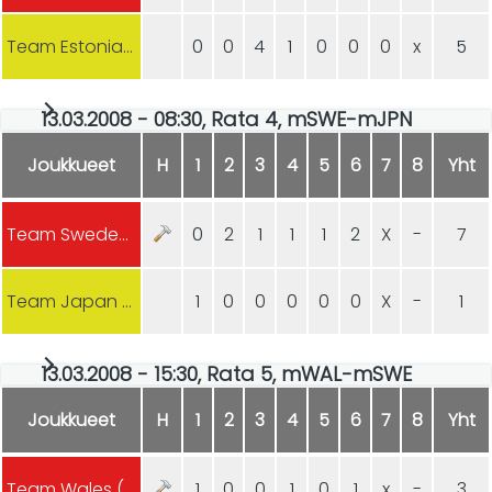
Team Estonia (m)
0
0
4
1
0
0
0
x
5
13.03.2008 - 08:30, Rata 4, mSWE-mJPN
Joukkueet
H
1
2
3
4
5
6
7
8
Yht
Team Sweden (m)
0
2
1
1
1
2
X
-
7
Team Japan (m)
1
0
0
0
0
0
X
-
1
13.03.2008 - 15:30, Rata 5, mWAL-mSWE
Joukkueet
H
1
2
3
4
5
6
7
8
Yht
Team Wales (m)
1
0
0
1
0
1
x
-
3