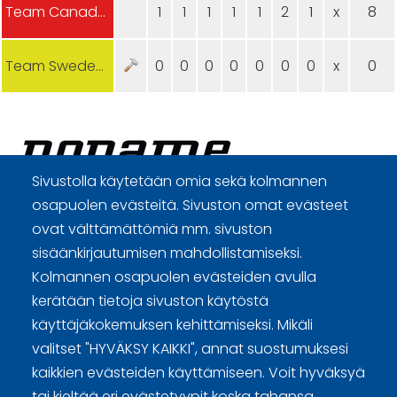
Team Canada (m)
1
1
1
1
1
2
1
x
8
Team Sweden (m)
0
0
0
0
0
0
0
x
0
Sivustolla käytetään omia sekä kolmannen
osapuolen evästeitä. Sivuston omat evästeet
Curling Finland
ovat välttämättömiä mm. sivuston
sisäänkirjautumisen mahdollistamiseksi.
Curling.fi
Kolmannen osapuolen evästeiden avulla
kerätään tietoja sivuston käytöstä
käyttäjäkokemuksen kehittämiseksi. Mikäli
Curling Finland
valitset "HYVÄKSY KAIKKI", annat suostumuksesi
kaikkien evästeiden käyttämiseen. Voit hyväksyä
tai kieltää eri evästetyypit koska tahansa