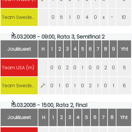
Team Sweden (m)
0
5
1
0
4
0
x
-
10
15.03.2008 - 09:00, Rata 3, Semifinal 2
Joukkueet
H
1
2
3
4
5
6
7
8
9
Yht
Team USA (m)
0
0
2
0
1
0
0
2
0
5
Team Sweden (m)
0
1
0
1
0
2
1
0
1
6
15.03.2008 - 15:00, Rata 2, Final
Joukkueet
H
1
2
3
4
5
6
7
8
Yht