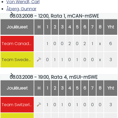
Von Wendt, Carl
Åberg, Gunnar
08.03.2008 - 12:00, Rata 1, mCAN-mSWE
Joukkueet
H
1
2
3
4
5
6
7
8
Yht
Team Canada (m)
1
0
0
2
0
2
1
x
6
Team Sweden (m)
0
1
1
0
1
0
0
x
3
08.03.2008 - 19:00, Rata 4, mSUI-mSWE
Joukkueet
H
1
2
3
4
5
6
7
8
Yht
Team Switzerland (m)
1
0
1
0
1
0
0
0
3