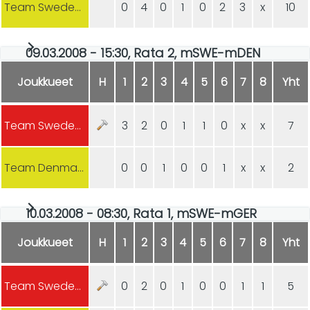
Team Sweden (m)
0
4
0
1
0
2
3
x
10
09.03.2008 - 15:30, Rata 2, mSWE-mDEN
Joukkueet
H
1
2
3
4
5
6
7
8
Yht
Team Sweden (m)
3
2
0
1
1
0
x
x
7
Team Denmark (m)
0
0
1
0
0
1
x
x
2
10.03.2008 - 08:30, Rata 1, mSWE-mGER
Joukkueet
H
1
2
3
4
5
6
7
8
Yht
Team Sweden (m)
0
2
0
1
0
0
1
1
5