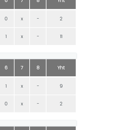
6
7
8
Yht
0
x
-
2
1
x
-
11
6
7
8
Yht
1
x
-
9
0
x
-
2