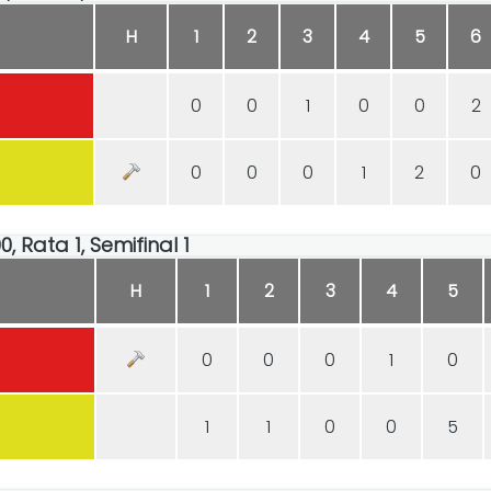
H
1
2
3
4
5
6
0
0
1
0
0
2
0
0
0
1
2
0
0, Rata 1, Semifinal 1
H
1
2
3
4
5
0
0
0
1
0
1
1
0
0
5