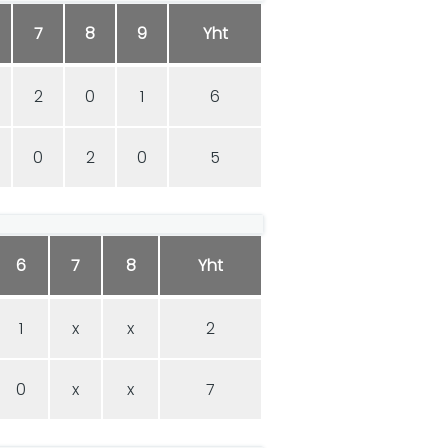
7
8
9
Yht
2
0
1
6
0
2
0
5
6
7
8
Yht
1
x
x
2
0
x
x
7