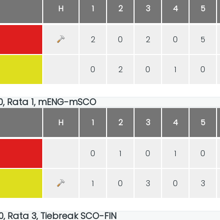
H
1
2
3
4
5
2
0
2
0
5
0
2
0
1
0
:00, Rata 1, mENG-mSCO
H
1
2
3
4
5
0
1
0
1
0
1
0
3
0
3
00, Rata 3, Tiebreak SCO-FIN