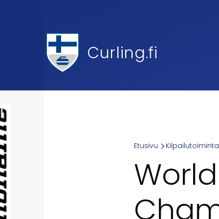
Skip to main content
Curling.fi
Etusivu
Kilpailutoimint
Breadcr
World
Champ