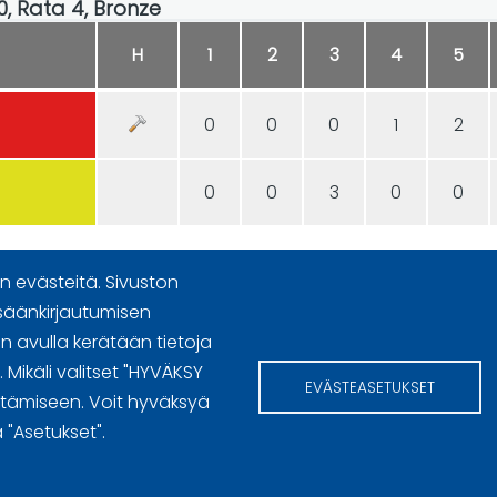
00, Rata 4, Bronze
H
1
2
3
4
5
0
0
0
1
2
0
0
3
0
0
 evästeitä. Sivuston
säänkirjautumisen
 avulla kerätään tietoja
n käyttöoikeudet
Mikäli valitset "HYVÄKSY
EVÄSTEASETUKSET
ttämiseen. Voit hyväksyä
 "Asetukset".