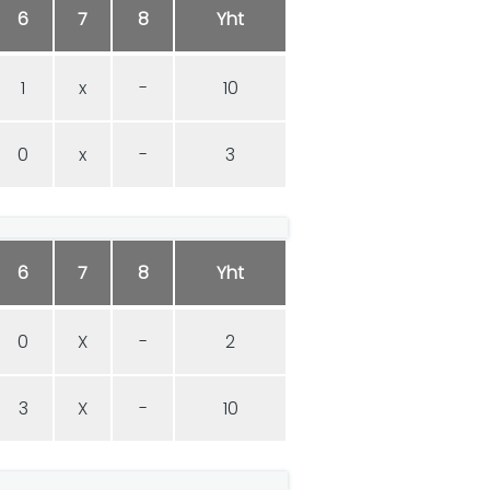
6
7
8
Yht
1
x
-
10
0
x
-
3
6
7
8
Yht
0
X
-
2
3
X
-
10