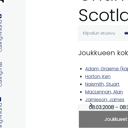
Scotl
 Finland
Kilpailun etusivu
J
Ensisijaise
Joukkueen ko
välilehdet
Adam, Graeme (ka
ng.fi
Horton, Ken
Naismith, Stuart
MacLennan, Alan
Jamieson, James
 Finland
08.03.2008 - 08
Joukkueet