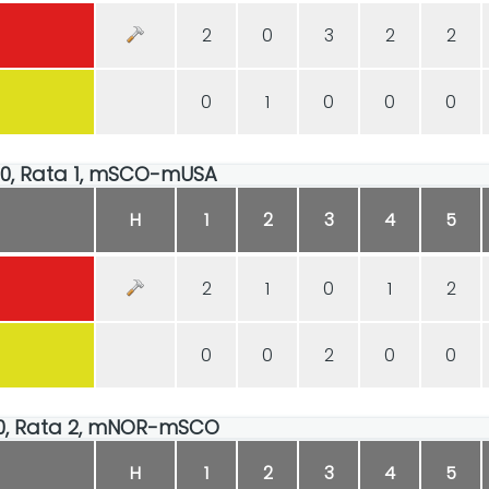
2
0
3
2
2
0
1
0
0
0
:00, Rata 1, mSCO-mUSA
H
1
2
3
4
5
2
1
0
1
2
0
0
2
0
0
2:00, Rata 2, mNOR-mSCO
H
1
2
3
4
5