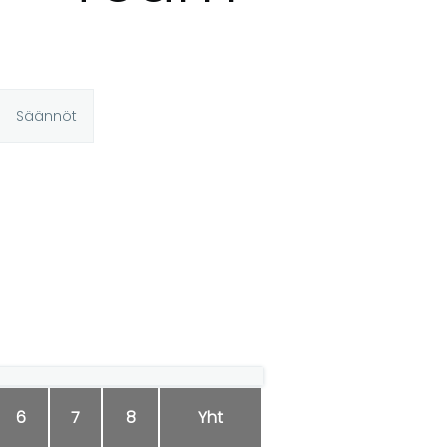
Säännöt
6
7
8
Yht