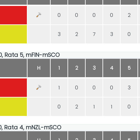
0
0
0
0
2
3
2
7
3
0
:00, Rata 5, mFIN-mSCO
H
1
2
3
4
5
1
0
0
0
3
0
2
1
1
0
:40, Rata 4, mNZL-mSCO