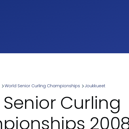
a
World Senior Curling Championships
Joukkueet
umb
 Senior Curling
ionships 2008