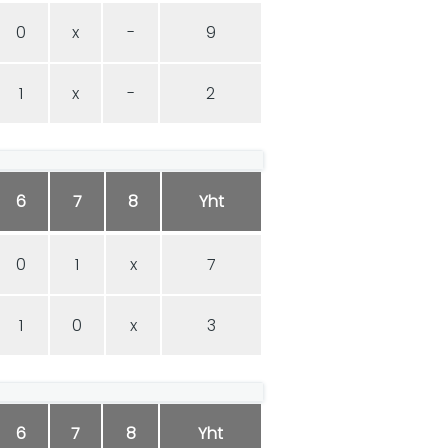
0
x
-
9
1
x
-
2
6
7
8
Yht
0
1
x
7
1
0
x
3
6
7
8
Yht