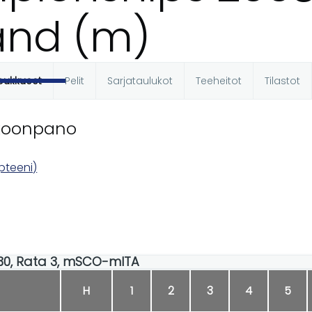
and (m)
oukkueet
Pelit
Sarjataulukot
Teeheitot
Tilastot
t
koonpano
pteeni)
:30, Rata 3, mSCO-mITA
H
1
2
3
4
5