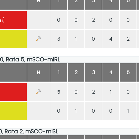
H
1
2
3
4
5
m)
0
0
2
0
0
3
1
0
4
2
:00, Rata 5, mSCO-mIRL
H
1
2
3
4
5
5
0
2
1
0
0
1
0
0
1
:00, Rata 2, mSCO-mISL