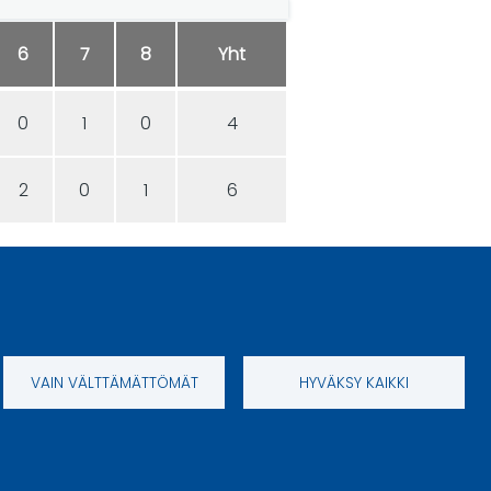
6
7
8
Yht
0
1
0
4
2
0
1
6
VAIN VÄLTTÄMÄTTÖMÄT
HYVÄKSY KAIKKI