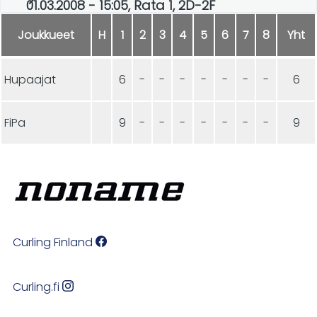
01.03.2008 - 15:05, Rata 1, 2D-2F
Joukkueet
H
1
2
3
4
5
6
7
8
Yht
Hupaajat
6
-
-
-
-
-
-
-
6
FiPa
9
-
-
-
-
-
-
-
9
Curling Finland
Curling.fi