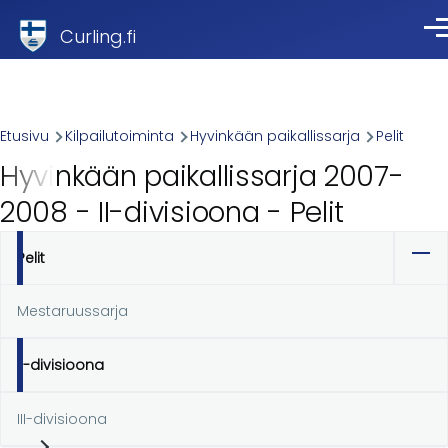
Skip to main content
Curling.fi
Val
Breadcrumb
Etusivu
Kilpailutoiminta
Hyvinkään paikallissarja
Pelit
Hyvinkään paikallissarja 2007-
2008 - II-divisioona - Pelit
Pelit
Ensisijaiset
välilehdet
Mestaruussarja
II-divisioona
III-divisioona