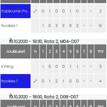
Publicumin Ponnistus
0
1
0
0
1
0
-
-
2
Rookies 1
1
0
3
3
0
2
-
-
9
18.10.2020 - 19:30, Rata 2, M04-D07
Joukkueet
H
1
2
3
4
5
6
7
8
Yht
KYrling
1
0
0
0
1
1
-
-
3
Rookies 1
0
1
2
1
0
0
-
-
4
19.10.2020 - 18:00, Rata 2, D08-D07
Joukkueet
H
1
2
3
4
5
6
7
8
Yht