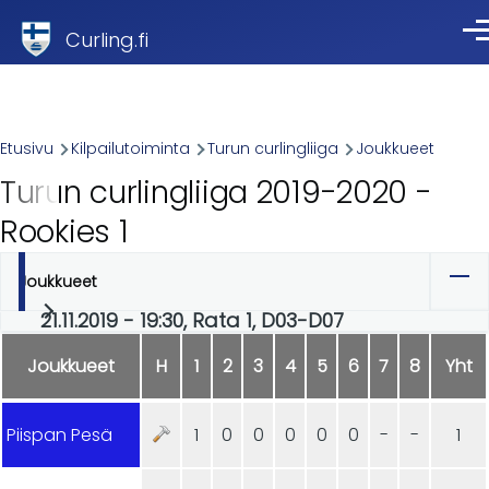
Skip to main content
Curling.fi
Val
Breadcrumb
Etusivu
Kilpailutoiminta
Turun curlingliiga
Joukkueet
Turun curlingliiga 2019-2020 -
Rookies 1
Joukkueet
Ensisijaiset
21.11.2019 - 19:30, Rata 1, D03-D07
välilehdet
Joukkueet
H
1
2
3
4
5
6
7
8
Yht
Piispan Pesä
1
0
0
0
0
0
-
-
1