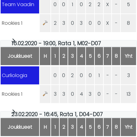
Team Vaadin
0
0
1
0
2
2
X
-
5
Rookies 1
2
3
0
3
0
0
X
-
8
16.02.2020 - 19:00, Rata 1, M02-D07
Joukkueet
H
1
2
3
4
5
6
7
8
Yht
Curliologia
0
0
2
0
0
1
-
-
3
Rookies 1
3
3
0
4
3
0
-
-
13
23.02.2020 - 16:45, Rata 1, D04-D07
Joukkueet
H
1
2
3
4
5
6
7
8
Yht