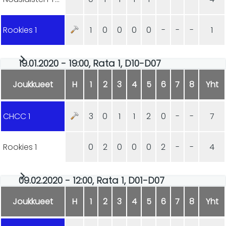
Rookies 1
1
0
0
0
0
-
-
-
1
19.01.2020 - 19:00, Rata 1, D10-D07
Joukkueet
H
1
2
3
4
5
6
7
8
Yht
CHCC 1
3
0
1
1
2
0
-
-
7
Rookies 1
0
2
0
0
0
2
-
-
4
09.02.2020 - 12:00, Rata 1, D01-D07
Joukkueet
H
1
2
3
4
5
6
7
8
Yht