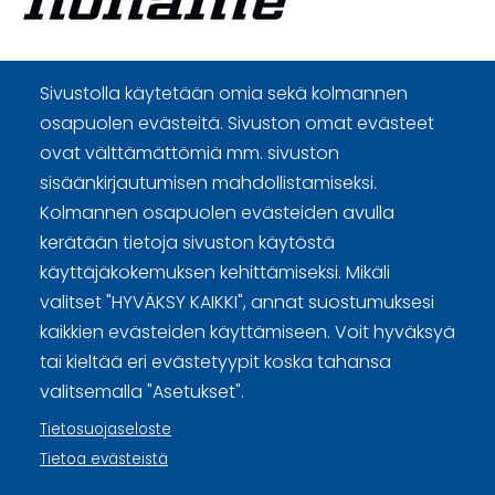
Curling Finland
Sivustolla käytetään omia sekä kolmannen
osapuolen evästeitä. Sivuston omat evästeet
ovat välttämättömiä mm. sivuston
Curling.fi
sisäänkirjautumisen mahdollistamiseksi.
Kolmannen osapuolen evästeiden avulla
Curling Finland
kerätään tietoja sivuston käytöstä
käyttäjäkokemuksen kehittämiseksi. Mikäli
valitset "HYVÄKSY KAIKKI", annat suostumuksesi
Sivuston käyttöehdot ja sisällön käyttöoikeudet
kaikkien evästeiden käyttämiseen. Voit hyväksyä
Tietosuojaselosteet
tai kieltää eri evästetyypit koska tahansa
valitsemalla "Asetukset".
Tietoa evästeistä
Tietosuojaseloste
Evästeasetukset
Tietoa evästeistä