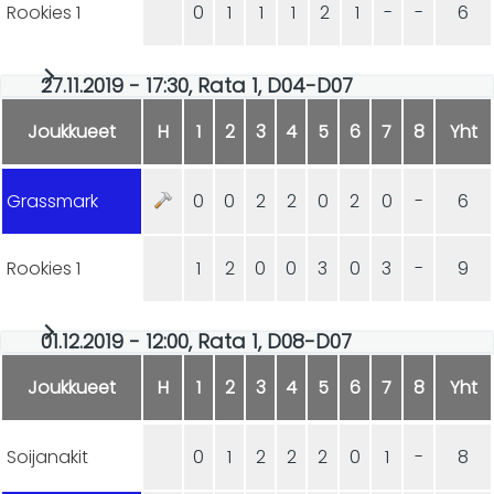
Rookies 1
0
1
1
1
2
1
-
-
6
27.11.2019 - 17:30, Rata 1, D04-D07
Joukkueet
H
1
2
3
4
5
6
7
8
Yht
Grassmark
0
0
2
2
0
2
0
-
6
Rookies 1
1
2
0
0
3
0
3
-
9
01.12.2019 - 12:00, Rata 1, D08-D07
Joukkueet
H
1
2
3
4
5
6
7
8
Yht
Soijanakit
0
1
2
2
2
0
1
-
8