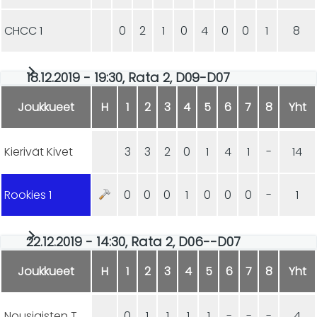
CHCC 1
0
2
1
0
4
0
0
1
8
18.12.2019 - 19:30, Rata 2, D09-D07
Joukkueet
H
1
2
3
4
5
6
7
8
Yht
Kierivät Kivet
3
3
2
0
1
4
1
-
14
Rookies 1
0
0
0
1
0
0
0
-
1
22.12.2019 - 14:30, Rata 2, D06--D07
Joukkueet
H
1
2
3
4
5
6
7
8
Yht
Nousiaisten Towerit
0
1
1
1
1
-
-
-
4