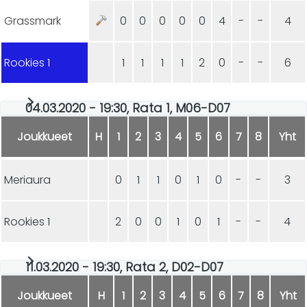
Grassmark
0
0
0
0
0
4
-
-
4
Rookies 1
1
1
1
1
2
0
-
-
6
04.03.2020 - 19:30, Rata 1, M06-D07
Joukkueet
H
1
2
3
4
5
6
7
8
Yht
Meriaura
0
1
1
0
1
0
-
-
3
Rookies 1
2
0
0
1
0
1
-
-
4
11.03.2020 - 19:30, Rata 2, D02-D07
Joukkueet
H
1
2
3
4
5
6
7
8
Yht