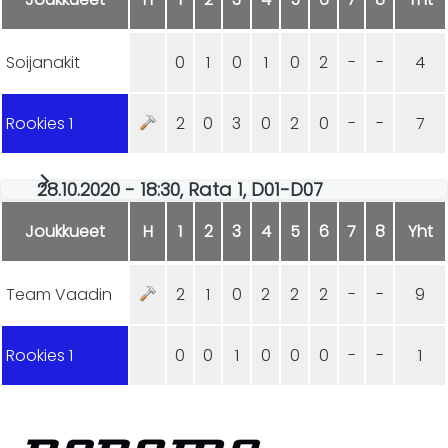
Soijanakit
0
1
0
1
0
2
-
-
4
Rookies 1
2
0
3
0
2
0
-
-
7
28.10.2020 - 18:30, Rata 1, D01-D07
Joukkueet
H
1
2
3
4
5
6
7
8
Yht
Team Vaadin
2
1
0
2
2
2
-
-
9
Rookies 1
0
0
1
0
0
0
-
-
1