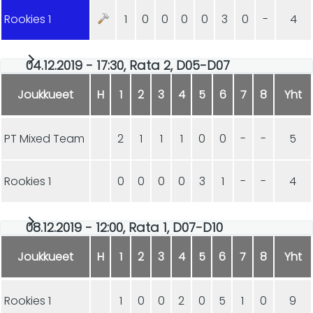
Rookies 1
1
0
0
0
0
3
0
-
4
04.12.2019 - 17:30, Rata 2, D05-D07
Joukkueet
H
1
2
3
4
5
6
7
8
Yht
PT Mixed Team
2
1
1
1
0
0
-
-
5
Rookies 1
0
0
0
0
3
1
-
-
4
08.12.2019 - 12:00, Rata 1, D07-D10
Joukkueet
H
1
2
3
4
5
6
7
8
Yht
Rookies 1
1
0
0
2
0
5
1
0
9