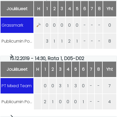
Joukkueet
H
1
2
3
4
5
6
7
8
Yht
Grassmark
0
0
0
0
0
-
-
-
0
Publicumin Ponnistus
3
1
1
2
1
-
-
-
8
15.12.2019 - 14:30, Rata 1, D05-D02
Joukkueet
H
1
2
3
4
5
6
7
8
Yht
PT Mixed Team
0
0
3
1
3
0
-
-
7
Publicumin Ponnistus
2
1
0
0
0
1
-
-
4