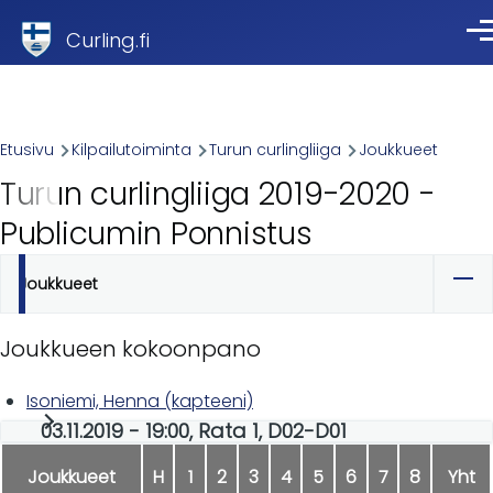
Skip to main content
Curling.fi
Val
Breadcrumb
Etusivu
Kilpailutoiminta
Turun curlingliiga
Joukkueet
Turun curlingliiga 2019-2020 -
Publicumin Ponnistus
Joukkueet
Ensisijaiset
välilehdet
Joukkueen kokoonpano
Isoniemi, Henna (kapteeni)
03.11.2019 - 19:00, Rata 1, D02-D01
Joukkueet
H
1
2
3
4
5
6
7
8
Yht