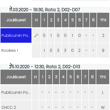
11.03.2020 - 19:30, Rata 2, D02-D07
Joukkueet
H
1
2
3
4
5
6
7
8
Yht
Publicumin Ponnistus
0
1
0
0
1
0
-
-
2
Rookies 1
1
0
3
3
0
2
-
-
9
25.10.2020 - 12:30, Rata 2, D02-D13
Joukkueet
H
1
2
3
4
5
6
7
8
Yht
Publicumin Ponnistus
-
-
-
-
-
-
-
-
L
CHCC 2
-
-
-
-
-
-
-
-
W