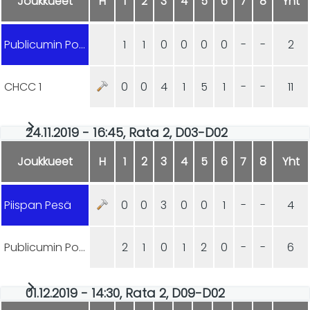
Joukkueet
H
1
2
3
4
5
6
7
8
Yht
Publicumin Ponnistus
1
1
0
0
0
0
-
-
2
CHCC 1
0
0
4
1
5
1
-
-
11
24.11.2019 - 16:45, Rata 2, D03-D02
Joukkueet
H
1
2
3
4
5
6
7
8
Yht
Piispan Pesä
0
0
3
0
0
1
-
-
4
Publicumin Ponnistus
2
1
0
1
2
0
-
-
6
01.12.2019 - 14:30, Rata 2, D09-D02