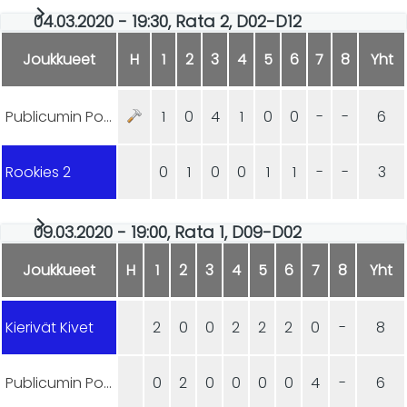
04.03.2020 - 19:30, Rata 2, D02-D12
Joukkueet
H
1
2
3
4
5
6
7
8
Yht
Publicumin Ponnistus
1
0
4
1
0
0
-
-
6
Rookies 2
0
1
0
0
1
1
-
-
3
09.03.2020 - 19:00, Rata 1, D09-D02
Joukkueet
H
1
2
3
4
5
6
7
8
Yht
Kierivät Kivet
2
0
0
2
2
2
0
-
8
Publicumin Ponnistus
0
2
0
0
0
0
4
-
6