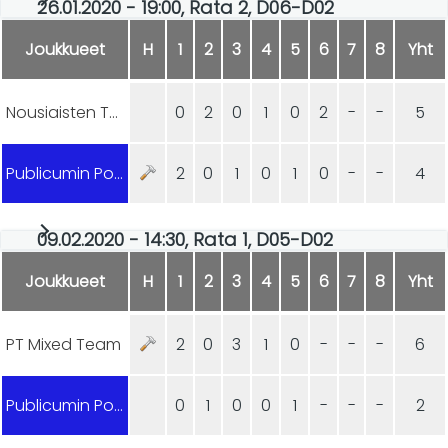
26.01.2020 - 19:00, Rata 2, D06-D02
Joukkueet
H
1
2
3
4
5
6
7
8
Yht
Nousiaisten Towerit
0
2
0
1
0
2
-
-
5
Publicumin Ponnistus
2
0
1
0
1
0
-
-
4
09.02.2020 - 14:30, Rata 1, D05-D02
Joukkueet
H
1
2
3
4
5
6
7
8
Yht
PT Mixed Team
2
0
3
1
0
-
-
-
6
Publicumin Ponnistus
0
1
0
0
1
-
-
-
2