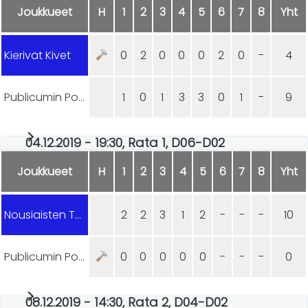
Joukkueet
H
1
2
3
4
5
6
7
8
Yht
Kierivät Kivet
0
2
0
0
0
2
0
-
4
Publicumin Ponnistus
1
0
1
3
3
0
1
-
9
04.12.2019 - 19:30, Rata 1, D06-D02
Joukkueet
H
1
2
3
4
5
6
7
8
Yht
Nousiaisten Towerit
2
2
3
1
2
-
-
-
10
Publicumin Ponnistus
0
0
0
0
0
-
-
-
0
08.12.2019 - 14:30, Rata 2, D04-D02