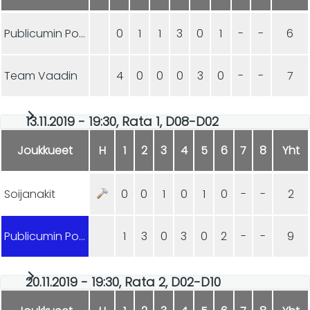
Publicumin Ponnistus
0
1
1
3
0
1
-
-
6
Team Vaadin
4
0
0
0
3
0
-
-
7
13.11.2019 - 19:30, Rata 1, D08-D02
Joukkueet
H
1
2
3
4
5
6
7
8
Yht
Soijanakit
0
0
1
0
1
0
-
-
2
Publicumin Ponnistus
1
3
0
3
0
2
-
-
9
20.11.2019 - 19:30, Rata 2, D02-D10