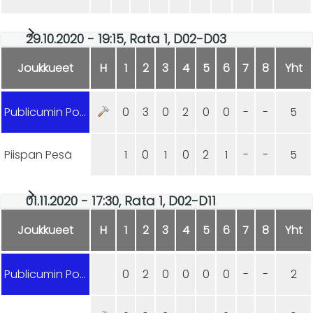
29.10.2020 - 19:15, Rata 1, D02-D03
Joukkueet
H
1
2
3
4
5
6
7
8
Yht
Publicumin Ponnistus
0
3
0
2
0
0
-
-
5
Piispan Pesä
1
0
1
0
2
1
-
-
5
01.11.2020 - 17:30, Rata 1, D02-D11
Joukkueet
H
1
2
3
4
5
6
7
8
Yht
Publicumin Ponnistus
0
2
0
0
0
0
-
-
2