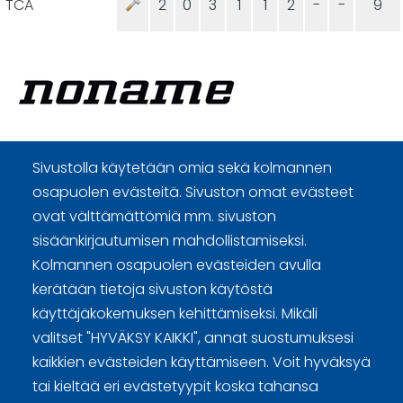
TCA
2
0
3
1
1
2
-
-
9
Curling Finland
Sivustolla käytetään omia sekä kolmannen
osapuolen evästeitä. Sivuston omat evästeet
Curling.fi
ovat välttämättömiä mm. sivuston
sisäänkirjautumisen mahdollistamiseksi.
Kolmannen osapuolen evästeiden avulla
Curling Finland
kerätään tietoja sivuston käytöstä
käyttäjäkokemuksen kehittämiseksi. Mikäli
valitset "HYVÄKSY KAIKKI", annat suostumuksesi
Sivuston käyttöehdot ja sisällön käyttöoikeudet
kaikkien evästeiden käyttämiseen. Voit hyväksyä
Tietosuojaselosteet
tai kieltää eri evästetyypit koska tahansa