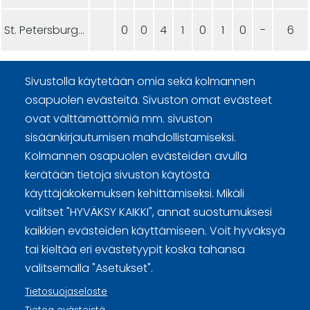
St. Petersburg 2
0
0
4
1
0
1
0
-
6
Sivustolla käytetään omia sekä kolmannen
osapuolen evästeitä. Sivuston omat evästeet
ovat välttämättömiä mm. sivuston
sisäänkirjautumisen mahdollistamiseksi.
Curling Finland
Kolmannen osapuolen evästeiden avulla
kerätään tietoja sivuston käytöstä
Curling.fi
käyttäjäkokemuksen kehittämiseksi. Mikäli
valitset "HYVÄKSY KAIKKI", annat suostumuksesi
kaikkien evästeiden käyttämiseen. Voit hyväksyä
Curling Finland
tai kieltää eri evästetyypit koska tahansa
valitsemalla "Asetukset".
Sivuston käyttöehdot ja sisällön käyttöoikeudet
Tietosuojaseloste