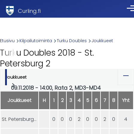
Skip to main content
Curling.fi
Val
Breadcrumb
Etusivu
Kilpailutoiminta
Turku Doubles
Joukkueet
Turku Doubles 2018 - St.
Petersburg 2
Joukkueet
Ensisijaiset
09.11.2018 - 14:00, Rata 2, MD3-MD4
välilehdet
Joukkueet
H
1
2
3
4
5
6
7
8
Yht
St. Petersburg 2
0
0
0
2
0
0
2
0
4