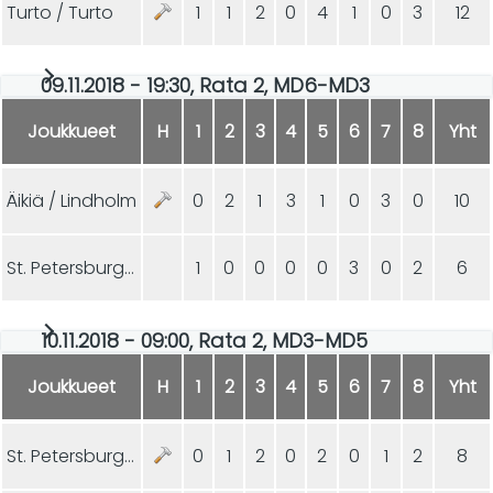
Turto / Turto
1
1
2
0
4
1
0
3
12
09.11.2018 - 19:30, Rata 2, MD6-MD3
Joukkueet
H
1
2
3
4
5
6
7
8
Yht
Äikiä / Lindholm
0
2
1
3
1
0
3
0
10
St. Petersburg 2
1
0
0
0
0
3
0
2
6
10.11.2018 - 09:00, Rata 2, MD3-MD5
Joukkueet
H
1
2
3
4
5
6
7
8
Yht
St. Petersburg 2
0
1
2
0
2
0
1
2
8