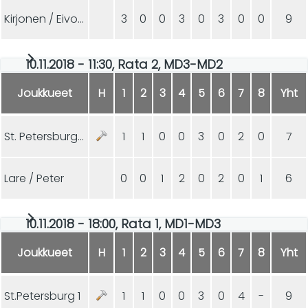
Kirjonen / Eivola
3
0
0
3
0
3
0
0
9
10.11.2018 - 11:30, Rata 2, MD3-MD2
Joukkueet
H
1
2
3
4
5
6
7
8
Yht
St. Petersburg 2
1
1
0
0
3
0
2
0
7
Lare / Peter
0
0
1
2
0
2
0
1
6
10.11.2018 - 18:00, Rata 1, MD1-MD3
Joukkueet
H
1
2
3
4
5
6
7
8
Yht
St.Petersburg 1
1
1
0
0
3
0
4
-
9