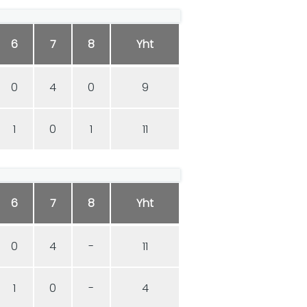
6
7
8
Yht
0
4
0
9
1
0
1
11
6
7
8
Yht
0
4
-
11
1
0
-
4