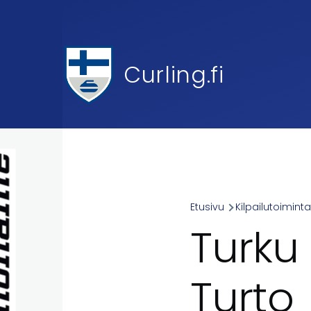
Skip to main content
Curling.fi
Etusivu
Kilpailutoimint
Breadcr
Turku 
Turto