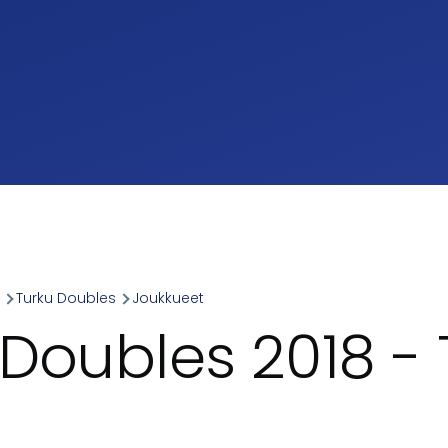
a
Turku Doubles
Joukkueet
umb
Doubles 2018 - 