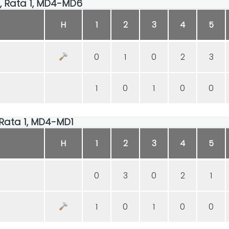
30, Rata 1, MD4-MD6
H
1
2
3
4
5
0
1
0
2
3
1
0
1
0
0
0, Rata 1, MD4-MD1
H
1
2
3
4
5
0
3
0
2
1
1
0
1
0
0