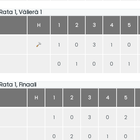
, Rata 1, Välierä 1
H
1
2
3
4
5
1
0
3
1
0
0
1
0
0
1
, Rata 1, Finaali
H
1
2
3
4
5
1
0
3
0
2
0
2
0
1
0