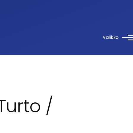
Valikko
Turto /