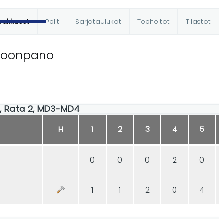
oukkueet
Pelit
Sarjataulukot
Teeheitot
Tilastot
t
koonpano
:00, Rata 2, MD3-MD4
H
1
2
3
4
5
0
0
0
2
0
1
1
2
0
4