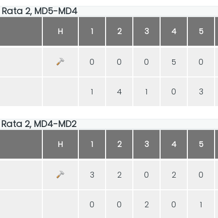
30, Rata 2, MD5-MD4
H
1
2
3
4
5
0
0
0
5
0
1
4
1
0
3
00, Rata 2, MD4-MD2
H
1
2
3
4
5
3
2
0
2
0
0
0
2
0
1