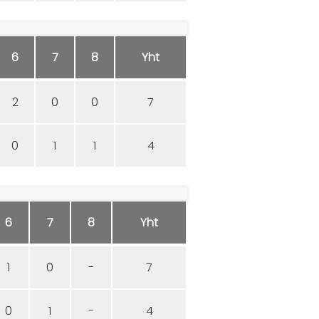
6
7
8
Yht
2
0
0
7
0
1
1
4
6
7
8
Yht
1
0
-
7
0
1
-
4