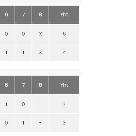
6
7
8
Yht
0
0
X
6
1
1
X
4
6
7
8
Yht
1
0
-
7
0
1
-
3