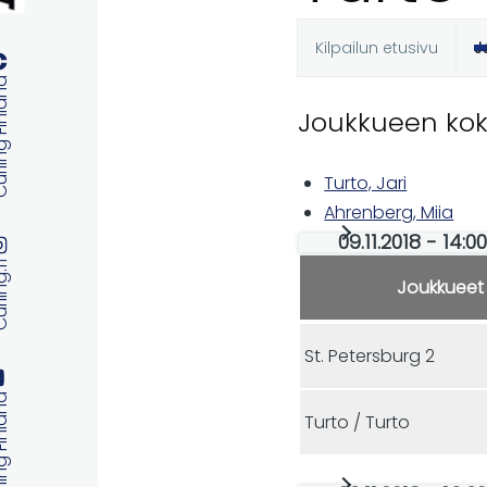
Kilpailun etusivu
J
Ensisijaise
 Finland
Joukkueen ko
välilehdet
Turto, Jari
Ahrenberg, Miia
09.11.2018 - 14
ng.fi
Joukkueet
St. Petersburg 2
 Finland
Turto / Turto