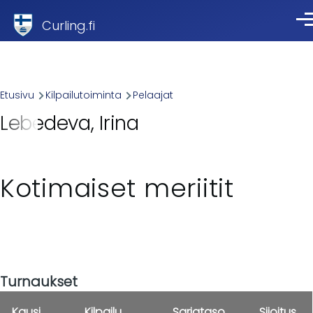
Skip to main content
Curling.fi
Val
Breadcrumb
Etusivu
Kilpailutoiminta
Pelaajat
Lebedeva, Irina
Kotimaiset meriitit
Turnaukset
Kausi
Kilpailu
Sarjataso
Sijoitus