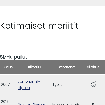
Kotimaiset meriitit
SM-kilpailut
Kausi
Kilpailu
Sarjataso
Sijoitus
Juniorien SM-
🥉
2007
Tytöt
kilpailu
2013-
Naisten SM-sarja
Mestaruussarja
5