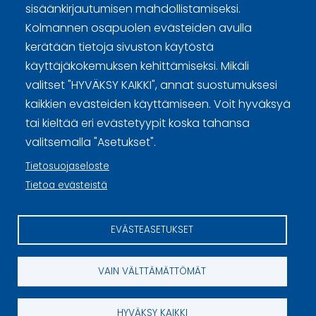
sisäänkirjautumisen mahdollistamiseksi.
Curling Finland
Kolmannen osapuolen evästeiden avulla
kerätään tietoja sivuston käytöstä
käyttäjäkokemuksen kehittämiseksi. Mikäli
Curling.fi
valitset "HYVÄKSY KAIKKI", annat suostumuksesi
kaikkien evästeiden käyttämiseen. Voit hyväksyä
Curling Finland
tai kieltää eri evästetyypit koska tahansa
valitsemalla "Asetukset".
Tietosuojaseloste
Sivuston käyttöehdot ja sisällön käyttöoikeudet
Tietoa evästeistä
Tietosuojaselosteet
Tietoa evästeistä
EVÄSTEASETUKSET
Evästeasetukset
VAIN VÄLTTÄMÄTTÖMÄT
HYVÄKSY KAIKKI