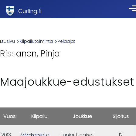
Skip to main content
Curling.fi
Val
Breadcrumb
Etusivu
Kilpailutoiminta
Pelaajat
Rissanen, Pinja
Maajoukkue-edustukset
Vuosi
Kilpailu
Joukkue
Sijoitus
2013
MM-karsinta
Juniorit, naiset
12