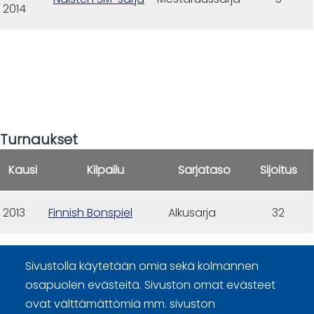
2014
Turnaukset
Kausi
Kilpailu
Sarjataso
Sijoitus
2013
Finnish Bonspiel
Alkusarja
32
Sivustolla käytetään omia sekä kolmannen
osapuolen evästeitä. Sivuston omat evästeet
ovat välttämättömiä mm. sivuston