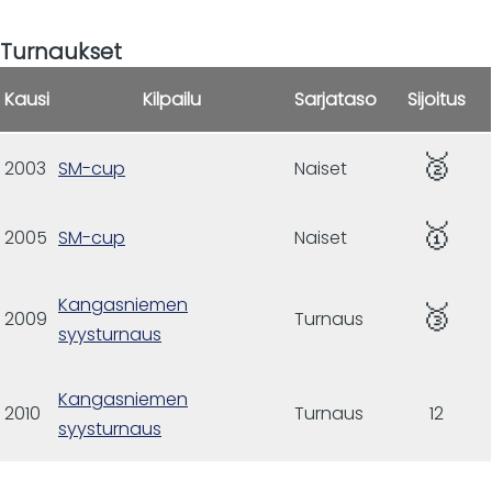
Turnaukset
Kausi
Kilpailu
Sarjataso
Sijoitus
🥈
2003
SM-cup
Naiset
🥇
2005
SM-cup
Naiset
Kangasniemen
🥉
2009
Turnaus
syysturnaus
Kangasniemen
2010
Turnaus
12
syysturnaus