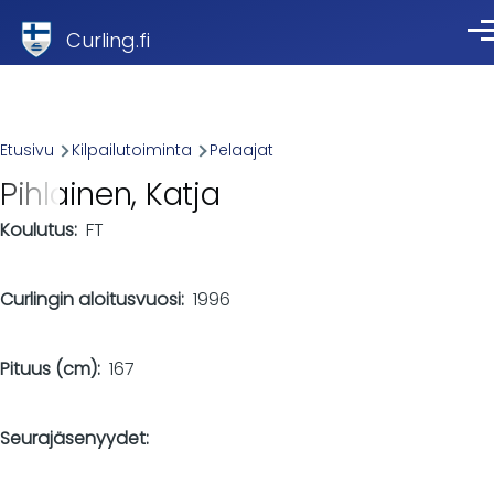
Skip to main content
Curling.fi
Val
Breadcrumb
Etusivu
Kilpailutoiminta
Pelaajat
Pihlainen, Katja
Koulutus
FT
Curlingin aloitusvuosi
1996
Pituus (cm)
167
Seurajäsenyydet