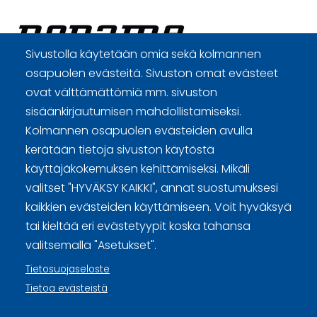
Sivustolla käytetään omia sekä kolmannen
osapuolen evästeitä. Sivuston omat evästeet
Curling Finland
ovat välttämättömiä mm. sivuston
sisäänkirjautumisen mahdollistamiseksi.
Curling.fi
Kolmannen osapuolen evästeiden avulla
kerätään tietoja sivuston käytöstä
käyttäjäkokemuksen kehittämiseksi. Mikäli
Curling Finland
valitset "HYVÄKSY KAIKKI", annat suostumuksesi
kaikkien evästeiden käyttämiseen. Voit hyväksyä
tai kieltää eri evästetyypit koska tahansa
Sivuston käyttöehdot ja sisällön käyttöoikeudet
valitsemalla "Asetukset".
Tietosuojaselosteet
Tietosuojaseloste
Tietoa evästeistä
Tietoa evästeistä