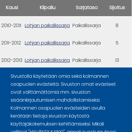
Kausi
Kilpailu
Sarjataso
Sijoitus
2010-2011
Lohjan paikallissarja
Paikallissarja
8
2011-2012
Lohjan paikallissarja
Paikallissarja
5
2012-2013
Lohjan paikallissarja
Paikallissarja
13
Sivustolla käytetään omia sekä kolmannen
osapuolen evästeitä. Sivuston omat evästeet
ovat välttämättömiä mm. sivuston
sisäänkirjautumisen mahdollistamiseksi.
Kolmannen osapuolen evästeiden avulla
Curling Finland
kerätään tietoja sivuston käytöstä
käyttäjäkokemuksen kehittämiseksi. Mikäli
Curling.fi
valitset "HYVÄKSY KAIKKI", annat suostumuksesi