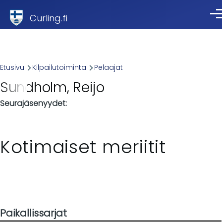
Skip to main content
Curling.fi
Val
Breadcrumb
Etusivu
Kilpailutoiminta
Pelaajat
Sundholm, Reijo
Seurajäsenyydet
Kotimaiset meriitit
Paikallissarjat