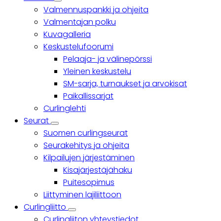
Yhteisö
Valmennuspankki ja ohjeita
sub-
navigation
Valmentajan polku
Kuvagalleria
Keskustelufoorumi
Pelaaja- ja välinepörssi
Yleinen keskustelu
SM-sarja, turnaukset ja arvokisat
Paikallissarjat
Curlinglehti
Seurat
Seurat
Suomen curlingseurat
sub-
navigation
Seurakehitys ja ohjeita
Kilpailujen järjestäminen
Kisajärjestäjähaku
Puitesopimus
Liittyminen lajiliittoon
Curlingliitto
Curlingliitto
Curlingliiton yhteystiedot
sub-