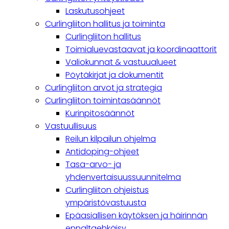
navigation
Laskutusohjeet
Curlingliiton hallitus ja toiminta
Curlingliiton hallitus
Toimialuevastaavat ja koordinaattorit
Valiokunnat & vastuualueet
Pöytäkirjat ja dokumentit
Curlingliiton arvot ja strategia
Curlingliiton toimintasäännöt
Kurinpitosäännöt
Vastuullisuus
Reilun kilpailun ohjelma
Antidoping-ohjeet
Tasa-arvo- ja
yhdenvertaisuussuunnitelma
Curlingliiton ohjeistus
ympäristövastuusta
Epäasiallisen käytöksen ja häirinnän
ennaltaehkäisy