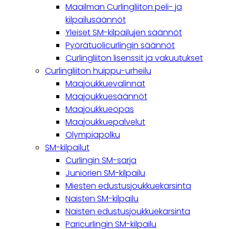
navigation
Maailman Curlingliiton peli- ja
kilpailusäännöt
Yleiset SM-kilpailujen säännöt
Pyörätuolicurlingin säännöt
Curlingliiton lisenssit ja vakuutukset
Curlingliiton huippu-urheilu
Maajoukkuevalinnat
Maajoukkuesäännöt
Maajoukkueopas
Maajoukkuepalvelut
Olympiapolku
SM-kilpailut
Curlingin SM-sarja
Juniorien SM-kilpailu
Miesten edustusjoukkuekarsinta
Naisten SM-kilpailu
Naisten edustusjoukkuekarsinta
Paricurlingin SM-kilpailu