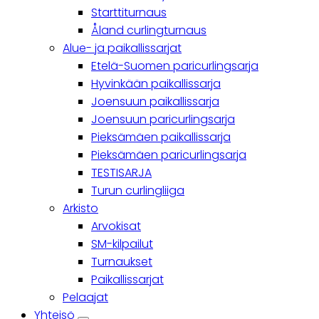
Starttiturnaus
Åland curlingturnaus
Alue- ja paikallissarjat
Etelä-Suomen paricurlingsarja
Hyvinkään paikallissarja
Joensuun paikallissarja
Joensuun paricurlingsarja
Pieksämäen paikallissarja
Pieksämäen paricurlingsarja
TESTISARJA
Turun curlingliiga
Arkisto
Arvokisat
SM-kilpailut
Turnaukset
Paikallissarjat
Pelaajat
Yhteisö