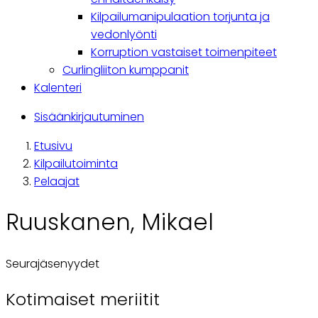
Kilpailumanipulaation torjunta ja
vedonlyönti
Korruption vastaiset toimenpiteet
Curlingliiton kumppanit
Kalenteri
Käyttäjävalikko
Sisäänkirjautuminen
Etusivu
Breadcrumb
Kilpailutoiminta
Pelaajat
Ruuskanen, Mikael
Seurajäsenyydet
Kotimaiset meriitit