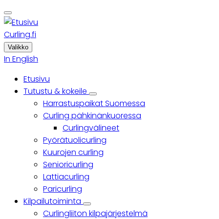
Skip
to
main
Curling.fi
content
Valikko
In English
Etusivu
Päävalikko
Tutustu & kokeile
Tutustu
Harrastuspaikat Suomessa
&
kokeile
Curling pähkinänkuoressa
sub-
Curlingvälineet
navigation
Pyörätuolicurling
Kuurojen curling
Senioricurling
Lattiacurling
Paricurling
Kilpailutoiminta
Kilpailutoiminta
Curlingliiton kilpajärjestelmä
sub-