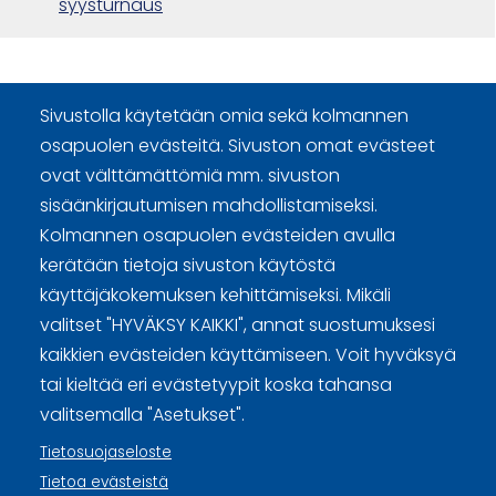
syysturnaus
Sivustolla käytetään omia sekä kolmannen
osapuolen evästeitä. Sivuston omat evästeet
ovat välttämättömiä mm. sivuston
Curling Finland
sisäänkirjautumisen mahdollistamiseksi.
Kolmannen osapuolen evästeiden avulla
kerätään tietoja sivuston käytöstä
Curling.fi
käyttäjäkokemuksen kehittämiseksi. Mikäli
valitset "HYVÄKSY KAIKKI", annat suostumuksesi
Curling Finland
kaikkien evästeiden käyttämiseen. Voit hyväksyä
tai kieltää eri evästetyypit koska tahansa
valitsemalla "Asetukset".
Sivuston käyttöehdot ja sisällön käyttöoikeudet
Tietosuojaseloste
Tietosuojaselosteet
Tietoa evästeistä