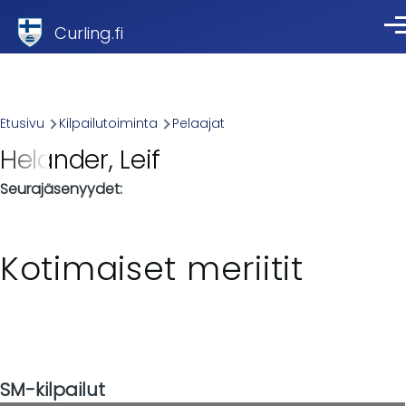
Skip to main content
Curling.fi
Val
Breadcrumb
Etusivu
Kilpailutoiminta
Pelaajat
Helander, Leif
Seurajäsenyydet
Kotimaiset meriitit
SM-kilpailut