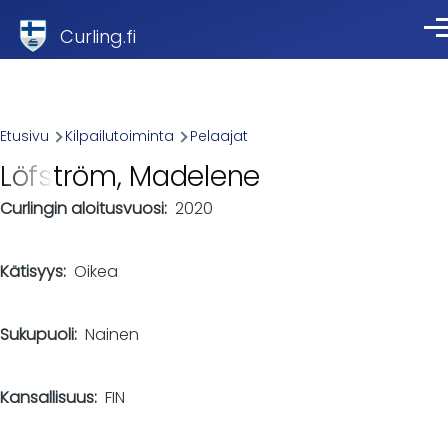
Skip to main content
Curling.fi
Val
Breadcrumb
Etusivu
Kilpailutoiminta
Pelaajat
Löfström, Madelene
Curlingin aloitusvuosi
2020
Kätisyys
Oikea
Sukupuoli
Nainen
Kansallisuus
FIN