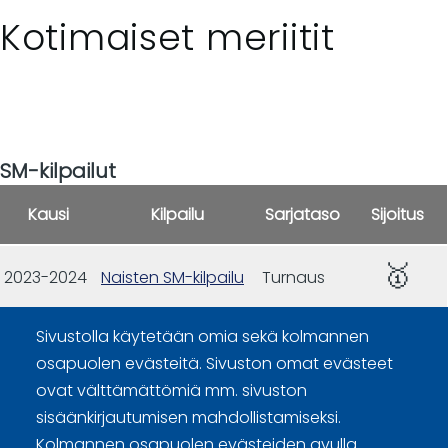
Kotimaiset meriitit
SM-kilpailut
Kausi
Kilpailu
Sarjataso
Sijoitus
🥇
2023-2024
Naisten SM-kilpailu
Turnaus
Sivustolla käytetään omia sekä kolmannen
osapuolen evästeitä. Sivuston omat evästeet
ovat välttämättömiä mm. sivuston
sisäänkirjautumisen mahdollistamiseksi.
Kolmannen osapuolen evästeiden avulla