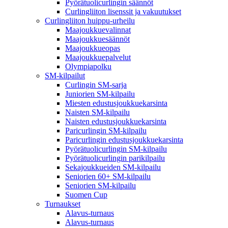
Pyörätuolicurlingin säännöt
Curlingliiton lisenssit ja vakuutukset
Curlingliiton huippu-urheilu
Maajoukkuevalinnat
Maajoukkuesäännöt
Maajoukkueopas
Maajoukkuepalvelut
Olympiapolku
SM-kilpailut
Curlingin SM-sarja
Juniorien SM-kilpailu
Miesten edustusjoukkuekarsinta
Naisten SM-kilpailu
Naisten edustusjoukkuekarsinta
Paricurlingin SM-kilpailu
Paricurlingin edustusjoukkuekarsinta
Pyörätuolicurlingin SM-kilpailu
Pyörätuolicurlingin parikilpailu
Sekajoukkueiden SM-kilpailu
Seniorien 60+ SM-kilpailu
Seniorien SM-kilpailu
Suomen Cup
Turnaukset
Alavus-turnaus
Alavus-turnaus