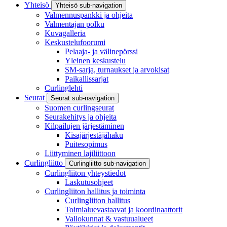
Yhteisö
Yhteisö sub-navigation
Valmennuspankki ja ohjeita
Valmentajan polku
Kuvagalleria
Keskustelufoorumi
Pelaaja- ja välinepörssi
Yleinen keskustelu
SM-sarja, turnaukset ja arvokisat
Paikallissarjat
Curlinglehti
Seurat
Seurat sub-navigation
Suomen curlingseurat
Seurakehitys ja ohjeita
Kilpailujen järjestäminen
Kisajärjestäjähaku
Puitesopimus
Liittyminen lajiliittoon
Curlingliitto
Curlingliitto sub-navigation
Curlingliiton yhteystiedot
Laskutusohjeet
Curlingliiton hallitus ja toiminta
Curlingliiton hallitus
Toimialuevastaavat ja koordinaattorit
Valiokunnat & vastuualueet