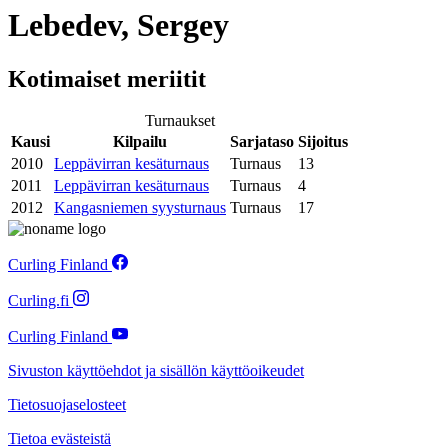
Lebedev, Sergey
Kotimaiset meriitit
Turnaukset
Kausi
Kilpailu
Sarjataso
Sijoitus
2010
Leppävirran kesäturnaus
Turnaus
13
2011
Leppävirran kesäturnaus
Turnaus
4
2012
Kangasniemen syysturnaus
Turnaus
17
Curling Finland
Curling.fi
Curling Finland
Sivuston käyttöehdot ja sisällön käyttöoikeudet
Tietosuojaselosteet
Tietoa evästeistä