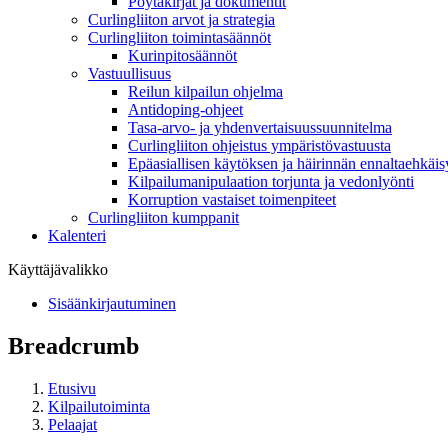
Pöytäkirjat ja dokumentit
Curlingliiton arvot ja strategia
Curlingliiton toimintasäännöt
Kurinpitosäännöt
Vastuullisuus
Reilun kilpailun ohjelma
Antidoping-ohjeet
Tasa-arvo- ja yhdenvertaisuussuunnitelma
Curlingliiton ohjeistus ympäristövastuusta
Epäasiallisen käytöksen ja häirinnän ennaltaehkäis
Kilpailumanipulaation torjunta ja vedonlyönti
Korruption vastaiset toimenpiteet
Curlingliiton kumppanit
Kalenteri
Käyttäjävalikko
Sisäänkirjautuminen
Breadcrumb
Etusivu
Kilpailutoiminta
Pelaajat