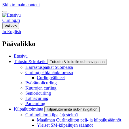
Skip to main content
Curling.fi
Valikko
In English
Päävalikko
Etusivu
Tutustu & kokeile
Tutustu & kokeile sub-navigation
Harrastuspaikat Suomessa
Curling pähkinänkuoressa
Curlingvälineet
Pyörätuolicurling
Kuurojen curling
Senioricurling
Lattiacurling
Paricurling
Kilpailutoiminta
Kilpailutoiminta sub-navigation
Curlingliiton kilpajärjestelmä
Maailman Curlingliiton peli- ja kilpailusäännöt
Yleiset SM-kilpailujen säännöt