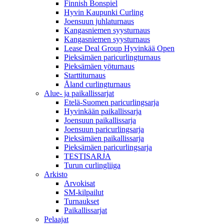
Finnish Bonspiel
Hyvin Kaupunki Curling
Joensuun juhlaturnaus
Kangasniemen syysturnaus
Kangasniemen syysturnaus
Lease Deal Group Hyvinkää Open
Pieksämäen paricurlingturnaus
Pieksämäen yöturnaus
Starttiturnaus
Åland curlingturnaus
Alue- ja paikallissarjat
Etelä-Suomen paricurlingsarja
Hyvinkään paikallissarja
Joensuun paikallissarja
Joensuun paricurlingsarja
Pieksämäen paikallissarja
Pieksämäen paricurlingsarja
TESTISARJA
Turun curlingliiga
Arkisto
Arvokisat
SM-kilpailut
Turnaukset
Paikallissarjat
Pelaajat