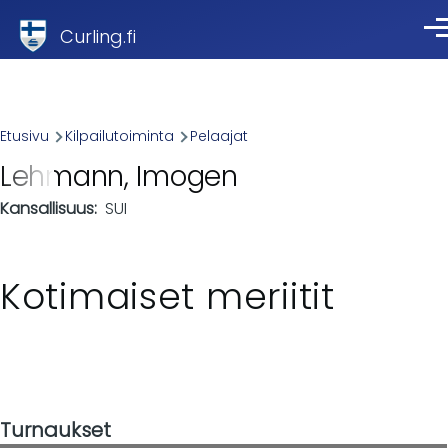
Skip to main content
Curling.fi
Val
Breadcrumb
Etusivu
Kilpailutoiminta
Pelaajat
Lehmann, Imogen
Kansallisuus
SUI
Kotimaiset meriitit
Turnaukset