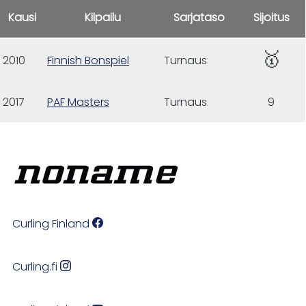
Kausi
Kilpailu
Sarjataso
Sijoitus
🥇
2010
Finnish Bonspiel
Turnaus
2017
PAF Masters
Turnaus
9
Curling Finland
Curling.fi