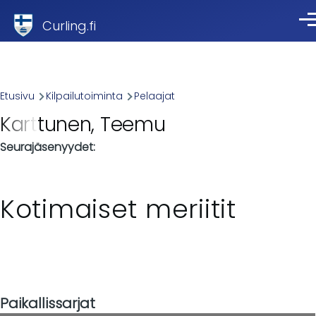
Skip to main content
Curling.fi
Val
Breadcrumb
Etusivu
Kilpailutoiminta
Pelaajat
Karttunen, Teemu
Seurajäsenyydet
Kotimaiset meriitit
Paikallissarjat