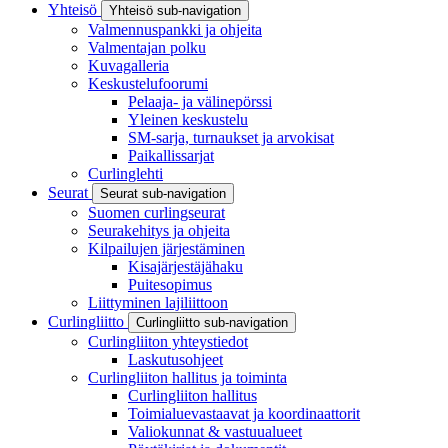
Yhteisö
Yhteisö sub-navigation
Valmennuspankki ja ohjeita
Valmentajan polku
Kuvagalleria
Keskustelufoorumi
Pelaaja- ja välinepörssi
Yleinen keskustelu
SM-sarja, turnaukset ja arvokisat
Paikallissarjat
Curlinglehti
Seurat
Seurat sub-navigation
Suomen curlingseurat
Seurakehitys ja ohjeita
Kilpailujen järjestäminen
Kisajärjestäjähaku
Puitesopimus
Liittyminen lajiliittoon
Curlingliitto
Curlingliitto sub-navigation
Curlingliiton yhteystiedot
Laskutusohjeet
Curlingliiton hallitus ja toiminta
Curlingliiton hallitus
Toimialuevastaavat ja koordinaattorit
Valiokunnat & vastuualueet