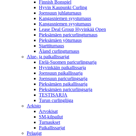
Finnish Bonspiel
Hyvin Kaupunki Curling
Joensuun juhlaturnaus
Kangasniemen syysturnaus
Kangasniemen syysturnaus
Lease Deal Group Hyvinkää Open
Pieksämäen paricurlingturnaus
Pieksämäen yöturnaus
Starttiturnaus
Åland curlingturnaus
Alue- ja paikallissarjat
Etelä-Suomen paricurlingsarja
Hyvinkään paikallissarja
Joensuun paikallissarja
Joensuun paricurlingsarja
Pieksämäen paikallissarja
Pieksämäen paricurlingsarja
TESTISARJA
Turun curlingliiga
Arkisto
Arvokisat
SM-kilpailut
Turnaukset
Paikallissarjat
Pelaajat