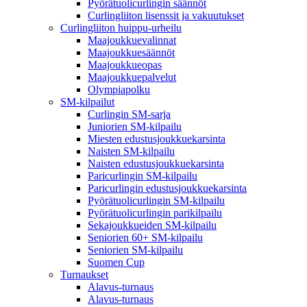
Pyörätuolicurlingin säännöt
Curlingliiton lisenssit ja vakuutukset
Curlingliiton huippu-urheilu
Maajoukkuevalinnat
Maajoukkuesäännöt
Maajoukkueopas
Maajoukkuepalvelut
Olympiapolku
SM-kilpailut
Curlingin SM-sarja
Juniorien SM-kilpailu
Miesten edustusjoukkuekarsinta
Naisten SM-kilpailu
Naisten edustusjoukkuekarsinta
Paricurlingin SM-kilpailu
Paricurlingin edustusjoukkuekarsinta
Pyörätuolicurlingin SM-kilpailu
Pyörätuolicurlingin parikilpailu
Sekajoukkueiden SM-kilpailu
Seniorien 60+ SM-kilpailu
Seniorien SM-kilpailu
Suomen Cup
Turnaukset
Alavus-turnaus
Alavus-turnaus