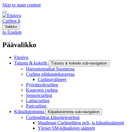
Skip to main content
Curling.fi
Valikko
In English
Päävalikko
Etusivu
Tutustu & kokeile
Tutustu & kokeile sub-navigation
Harrastuspaikat Suomessa
Curling pähkinänkuoressa
Curlingvälineet
Pyörätuolicurling
Kuurojen curling
Senioricurling
Lattiacurling
Paricurling
Kilpailutoiminta
Kilpailutoiminta sub-navigation
Curlingliiton kilpajärjestelmä
Maailman Curlingliiton peli- ja kilpailusäännöt
Yleiset SM-kilpailujen säännöt