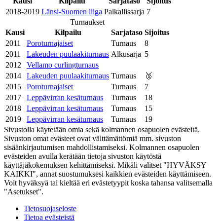
Kausi
Kilpailu
Sarjataso
Sijoitus
2018-2019
Länsi-Suomen liiga
Paikallissarja
7
Turnaukset
Kausi
Kilpailu
Sarjataso
Sijoitus
2011
Poroturnajaiset
Turnaus
8
2011
Lakeuden puulaakiturnaus
Alkusarja
5
2012
Vellamo curlingturnaus
2014
Lakeuden puulaakiturnaus
Turnaus
🥉
2015
Poroturnajaiset
Turnaus
7
2017
Leppävirran kesäturnaus
Turnaus
18
2018
Leppävirran kesäturnaus
Turnaus
15
2019
Leppävirran kesäturnaus
Turnaus
19
Sivustolla käytetään omia sekä kolmannen osapuolen evästeitä.
Sivuston omat evästeet ovat välttämättömiä mm. sivuston
sisäänkirjautumisen mahdollistamiseksi. Kolmannen osapuolen
evästeiden avulla kerätään tietoja sivuston käytöstä
käyttäjäkokemuksen kehittämiseksi. Mikäli valitset "HYVÄKSY
KAIKKI", annat suostumuksesi kaikkien evästeiden käyttämiseen.
Voit hyväksyä tai kieltää eri evästetyypit koska tahansa valitsemalla
"Asetukset".
Tietosuojaseloste
Tietoa evästeistä