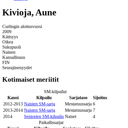
Kivioja, Aune
Curlingin aloitusvuosi
2009
Kätisyys
Oikea
Sukupuoli
Nainen
Kansallisuus
FIN
Seurajäsenyydet
Kotimaiset meriitit
SM-kilpailut
Kausi
Kilpailu
Sarjataso
Sijoitus
2012-2013
Naisten SM-sarja
Mestaruussarja
6
2013-2014
Naisten SM-sarja
Mestaruussarja
7
2014
Seniorien SM-kilpailu
Naiset
4
Paikallissarjat