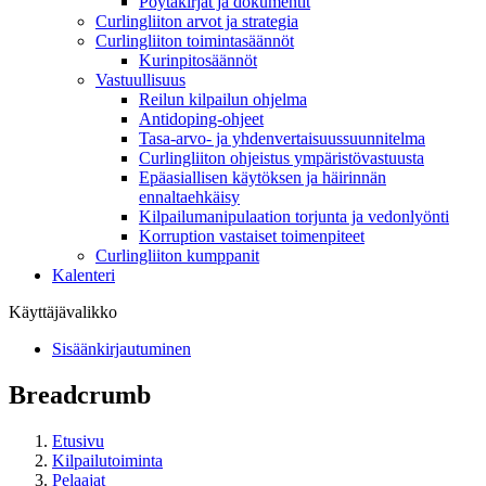
Pöytäkirjat ja dokumentit
Curlingliiton arvot ja strategia
Curlingliiton toimintasäännöt
Kurinpitosäännöt
Vastuullisuus
Reilun kilpailun ohjelma
Antidoping-ohjeet
Tasa-arvo- ja yhdenvertaisuussuunnitelma
Curlingliiton ohjeistus ympäristövastuusta
Epäasiallisen käytöksen ja häirinnän
ennaltaehkäisy
Kilpailumanipulaation torjunta ja vedonlyönti
Korruption vastaiset toimenpiteet
Curlingliiton kumppanit
Kalenteri
Käyttäjävalikko
Sisäänkirjautuminen
Breadcrumb
Etusivu
Kilpailutoiminta
Pelaajat