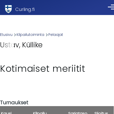
Skip to main content
Curling.fi
Val
Breadcrumb
Etusivu
Kilpailutoiminta
Pelaajat
Ustav, Küllike
Kotimaiset meriitit
Turnaukset
Kausi
Kilpailu
Sarjataso
Sijoitus