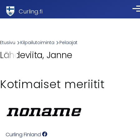
Skip to main content
Curling.fi
Val
Breadcrumb
Etusivu
Kilpailutoiminta
Pelaajat
Lähdeviita, Janne
Kotimaiset meriitit
Curling Finland