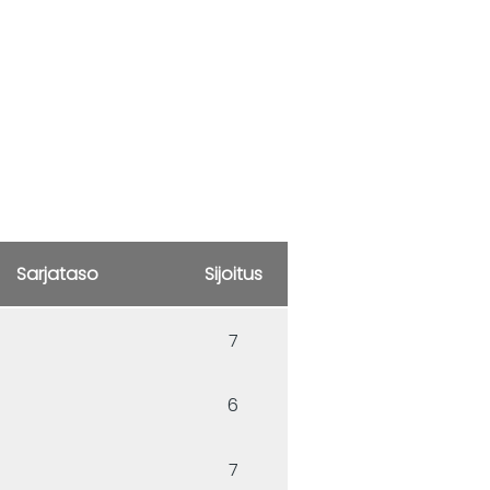
Sarjataso
Sijoitus
7
6
7