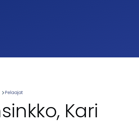
a
Pelaajat
umb
sinkko, Kari