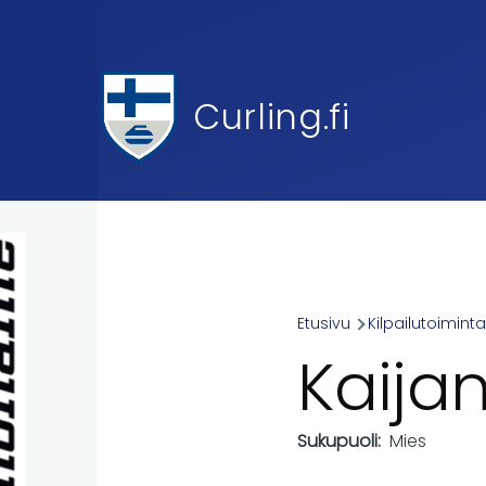
Skip to main content
Curling.fi
Etusivu
Kilpailutoimint
Breadcr
Kaijan
Sukupuoli
Mies