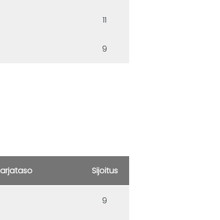
11
9
arjataso
Sijoitus
9