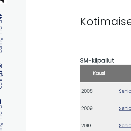
Kotimaise
 Finland
SM-kilpailut
ng.fi
Kausi
2008
Senio
2009
Senio
 Finland
2010
Senio