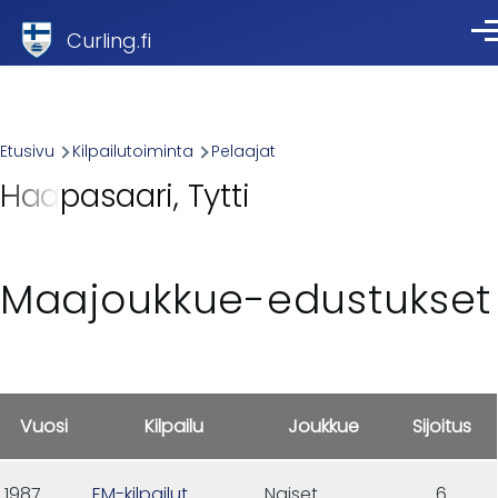
Skip to main content
Curling.fi
Val
Breadcrumb
Etusivu
Kilpailutoiminta
Pelaajat
Haapasaari, Tytti
Maajoukkue-edustukset
Vuosi
Kilpailu
Joukkue
Sijoitus
1987
EM-kilpailut
Naiset
6