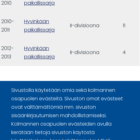
2010
paikallissarja
2010-
Hyvinkään
II-divisioona
11
2011
paikallissarja
2012-
Hyvinkään
II-divisioona
4
2013
paikallissarja
Sivustolla käytetään omia sekä kolmannen
osapuolen evästeitä. Sivuston omat evästeet
ovat välttämättömiä mm. sivuston
Curling Finland
sisäänkirjautumisen mahdollistamiseksi.
Kolmannen osapuolen evästeiden avulla
Curling.fi
kerätään tietoja sivuston käytöstä