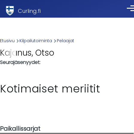
Skip to main content
Curling.fi
Val
Breadcrumb
Etusivu
Kilpailutoiminta
Pelaajat
Kajanus, Otso
Seurajäsenyydet
Kotimaiset meriitit
Paikallissarjat