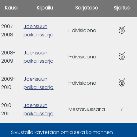
Kausi
Kilpailu
Sarjataso
Sijoitus
2007-
Joensuun
🥈
I-divisioona
2008
paikallissarja
2008-
Joensuun
🥈
I-divisioona
2009
paikallissarja
2009-
Joensuun
🥈
I-divisioona
2010
paikallissarja
2010-
Joensuun
Mestaruussarja
7
2011
paikallissarja
Sivustolla käytetään omia sekä kolmannen