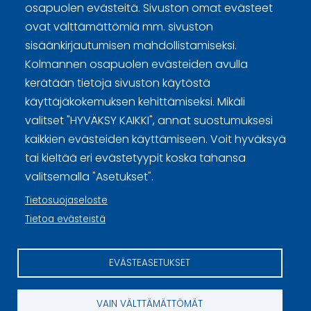
osapuolen evästeitä. Sivuston omat evästeet
ovat välttämättömiä mm. sivuston
sisäänkirjautumisen mahdollistamiseksi.
Kolmannen osapuolen evästeiden avulla
Curling Finland
kerätään tietoja sivuston käytöstä
käyttäjäkokemuksen kehittämiseksi. Mikäli
Curling.fi
valitset "HYVÄKSY KAIKKI", annat suostumuksesi
kaikkien evästeiden käyttämiseen. Voit hyväksyä
Curling Finland
tai kieltää eri evästetyypit koska tahansa
valitsemalla "Asetukset".
Tietosuojaseloste
Sivuston käyttöehdot ja sisällön käyttöoikeudet
Tietoa evästeistä
Tietosuojaselosteet
EVÄSTEASETUKSET
Tietoa evästeistä
Evästeasetukset
VAIN VÄLTTÄMÄTTÖMÄT