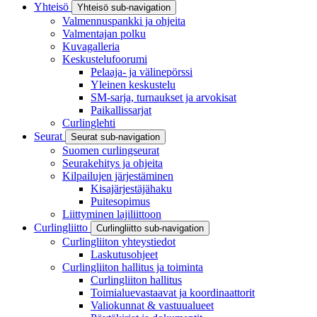
Yhteisö
Yhteisö sub-navigation
Valmennuspankki ja ohjeita
Valmentajan polku
Kuvagalleria
Keskustelufoorumi
Pelaaja- ja välinepörssi
Yleinen keskustelu
SM-sarja, turnaukset ja arvokisat
Paikallissarjat
Curlinglehti
Seurat
Seurat sub-navigation
Suomen curlingseurat
Seurakehitys ja ohjeita
Kilpailujen järjestäminen
Kisajärjestäjähaku
Puitesopimus
Liittyminen lajiliittoon
Curlingliitto
Curlingliitto sub-navigation
Curlingliiton yhteystiedot
Laskutusohjeet
Curlingliiton hallitus ja toiminta
Curlingliiton hallitus
Toimialuevastaavat ja koordinaattorit
Valiokunnat & vastuualueet