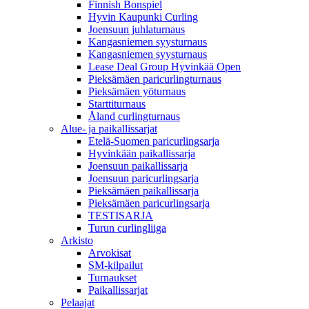
Finnish Bonspiel
Hyvin Kaupunki Curling
Joensuun juhlaturnaus
Kangasniemen syysturnaus
Kangasniemen syysturnaus
Lease Deal Group Hyvinkää Open
Pieksämäen paricurlingturnaus
Pieksämäen yöturnaus
Starttiturnaus
Åland curlingturnaus
Alue- ja paikallissarjat
Etelä-Suomen paricurlingsarja
Hyvinkään paikallissarja
Joensuun paikallissarja
Joensuun paricurlingsarja
Pieksämäen paikallissarja
Pieksämäen paricurlingsarja
TESTISARJA
Turun curlingliiga
Arkisto
Arvokisat
SM-kilpailut
Turnaukset
Paikallissarjat
Pelaajat