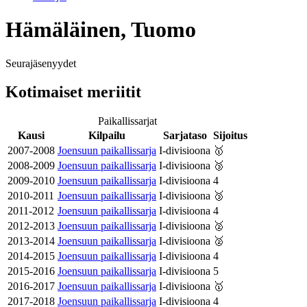
Hämäläinen, Tuomo
Seurajäsenyydet
Kotimaiset meriitit
Paikallissarjat
Kausi
Kilpailu
Sarjataso
Sijoitus
2007-2008
Joensuun paikallissarja
I-divisioona
🥇
2008-2009
Joensuun paikallissarja
I-divisioona
🥉
2009-2010
Joensuun paikallissarja
I-divisioona
4
2010-2011
Joensuun paikallissarja
I-divisioona
🥉
2011-2012
Joensuun paikallissarja
I-divisioona
4
2012-2013
Joensuun paikallissarja
I-divisioona
🥈
2013-2014
Joensuun paikallissarja
I-divisioona
🥈
2014-2015
Joensuun paikallissarja
I-divisioona
4
2015-2016
Joensuun paikallissarja
I-divisioona
5
2016-2017
Joensuun paikallissarja
I-divisioona
🥇
2017-2018
Joensuun paikallissarja
I-divisioona
4