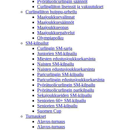
Pyörätuolicurlingin säännöt
Curlingliiton lisenssit ja vakuutukset
Curlingliiton huippu-urheilu
Maajoukkuevalinnat
Maajoukkuesäännöt
Maajoukkueopas
Maajoukkuepalvelut
Olympiapolku
SM-kilpailut
Curlingin SM-sarja
Juniorien SM-kilpailu
Miesten edustusjoukkuekarsinta
Naisten SM-kilpailu
Naisten edustusjoukkuekarsinta
Paricurlingin SM-kilpailu
Paricurlingin edustusjoukkuekarsinta
Pyörätuolicurlingin SM-kilpailu
Pyörätuolicurlingin parikilpailu
Sekajoukkueiden SM-kilpailu
Seniorien 60+ SM-kilpailu
Seniorien SM-kilpailu
Suomen Cup
Turnaukset
Alavus-turnaus
Alavus-turnaus