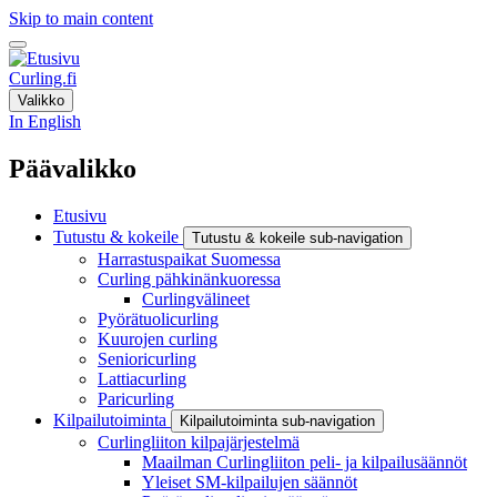
Skip to main content
Curling.fi
Valikko
In English
Päävalikko
Etusivu
Tutustu & kokeile
Tutustu & kokeile sub-navigation
Harrastuspaikat Suomessa
Curling pähkinänkuoressa
Curlingvälineet
Pyörätuolicurling
Kuurojen curling
Senioricurling
Lattiacurling
Paricurling
Kilpailutoiminta
Kilpailutoiminta sub-navigation
Curlingliiton kilpajärjestelmä
Maailman Curlingliiton peli- ja kilpailusäännöt
Yleiset SM-kilpailujen säännöt