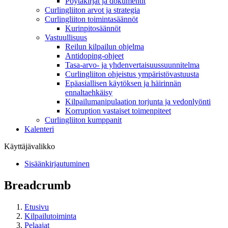
Pöytäkirjat ja dokumentit
Curlingliiton arvot ja strategia
Curlingliiton toimintasäännöt
Kurinpitosäännöt
Vastuullisuus
Reilun kilpailun ohjelma
Antidoping-ohjeet
Tasa-arvo- ja yhdenvertaisuussuunnitelma
Curlingliiton ohjeistus ympäristövastuusta
Epäasiallisen käytöksen ja häirinnän
ennaltaehkäisy
Kilpailumanipulaation torjunta ja vedonlyönti
Korruption vastaiset toimenpiteet
Curlingliiton kumppanit
Kalenteri
Käyttäjävalikko
Sisäänkirjautuminen
Breadcrumb
Etusivu
Kilpailutoiminta
Pelaajat