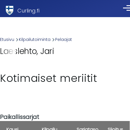
Skip to main content
Curling.fi
Val
Breadcrumb
Etusivu
Kilpailutoiminta
Pelaajat
Laeslehto, Jari
Kotimaiset meriitit
Paikallissarjat
Kausi
Kilpailu
Sarjataso
Sijoitus