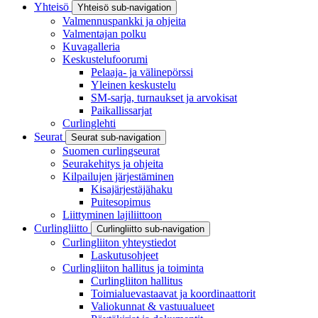
Yhteisö
Yhteisö sub-navigation
Valmennuspankki ja ohjeita
Valmentajan polku
Kuvagalleria
Keskustelufoorumi
Pelaaja- ja välinepörssi
Yleinen keskustelu
SM-sarja, turnaukset ja arvokisat
Paikallissarjat
Curlinglehti
Seurat
Seurat sub-navigation
Suomen curlingseurat
Seurakehitys ja ohjeita
Kilpailujen järjestäminen
Kisajärjestäjähaku
Puitesopimus
Liittyminen lajiliittoon
Curlingliitto
Curlingliitto sub-navigation
Curlingliiton yhteystiedot
Laskutusohjeet
Curlingliiton hallitus ja toiminta
Curlingliiton hallitus
Toimialuevastaavat ja koordinaattorit
Valiokunnat & vastuualueet