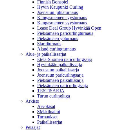
Finnish Bonspiel
Hyvin Kaupunki Curling
Joensuun juhlaturnaus
Kangasniemen syysturnaus
Kangasniemen syysturnaus
Lease Deal Group Hyvinkää Open
Pieksämäen paricurlingturnaus
Pieksämäen yöturnaus
Starttiturnaus
Åland curlingturnaus
Alue- ja paikallissarjat
Etelä-Suomen paricurlingsarja
Hyvinkään paikallissarja
Joensuun paikallissarja
Joensuun paricurlingsarja
Pieksämäen paikallissarja
Pieksämäen paricurlingsarja
TESTISARJA
Turun curlingliiga
Arkisto
Arvokisat
SM-kilpailut
Turnaukset
Paikallissarjat
Pelaajat