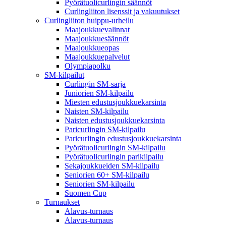
Pyörätuolicurlingin säännöt
Curlingliiton lisenssit ja vakuutukset
Curlingliiton huippu-urheilu
Maajoukkuevalinnat
Maajoukkuesäännöt
Maajoukkueopas
Maajoukkuepalvelut
Olympiapolku
SM-kilpailut
Curlingin SM-sarja
Juniorien SM-kilpailu
Miesten edustusjoukkuekarsinta
Naisten SM-kilpailu
Naisten edustusjoukkuekarsinta
Paricurlingin SM-kilpailu
Paricurlingin edustusjoukkuekarsinta
Pyörätuolicurlingin SM-kilpailu
Pyörätuolicurlingin parikilpailu
Sekajoukkueiden SM-kilpailu
Seniorien 60+ SM-kilpailu
Seniorien SM-kilpailu
Suomen Cup
Turnaukset
Alavus-turnaus
Alavus-turnaus