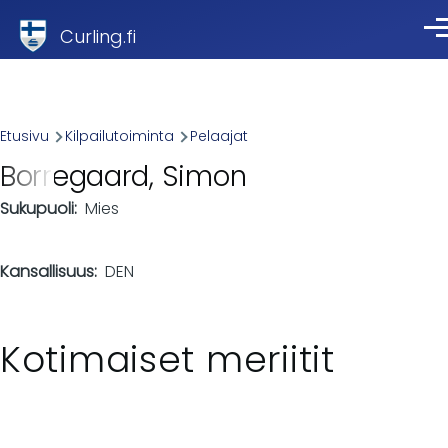
Skip to main content
Curling.fi
Val
Breadcrumb
Etusivu
Kilpailutoiminta
Pelaajat
Borregaard, Simon
Sukupuoli
Mies
Kansallisuus
DEN
Kotimaiset meriitit