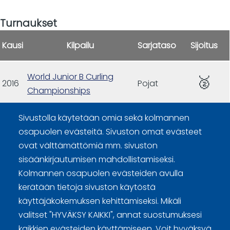
Turnaukset
Kausi
Kilpailu
Sarjataso
Sijoitus
World Junior B Curling
🥈
2016
Pojat
Championships
Sivustolla käytetään omia sekä kolmannen
osapuolen evästeitä. Sivuston omat evästeet
ovat välttämättömiä mm. sivuston
sisäänkirjautumisen mahdollistamiseksi.
Kolmannen osapuolen evästeiden avulla
Curling Finland
kerätään tietoja sivuston käytöstä
käyttäjäkokemuksen kehittämiseksi. Mikäli
Curling.fi
valitset "HYVÄKSY KAIKKI", annat suostumuksesi
kaikkien evästeiden käyttämiseen. Voit hyväksyä