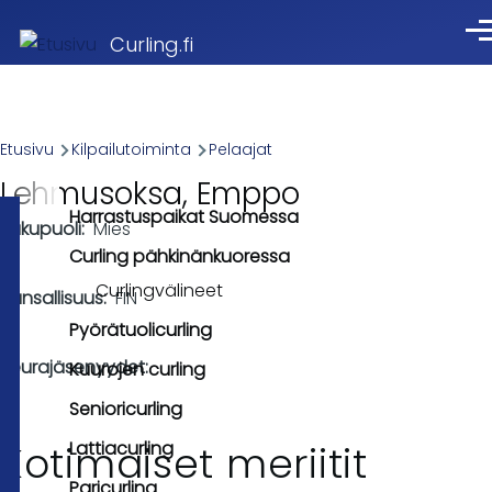
Skip to main content
Val
Curling.fi
Breadcrumb
Etusivu
Kilpailutoiminta
Pelaajat
Lehmusoksa, Emppo
Harrastuspaikat Suomessa
Sukupuoli
Mies
Curling pähkinänkuoressa
Curlingvälineet
Kansallisuus
FIN
Pyörätuolicurling
Seurajäsenyydet
Kuurojen curling
Senioricurling
Lattiacurling
Kotimaiset meriitit
Paricurling