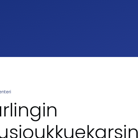
nteri
umb
rlingin
usjoukkuekarsi