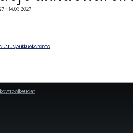
27
-
14.03.2027
edustusjoukkuekarsinta
n käyttöoikeudet