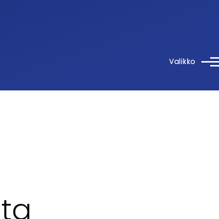
Valikko
nta