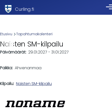
Skip to main content
Curling.fi
Val
Breadcrumb
Etusivu
Tapahtumakalenteri
Naisten SM-kilpailu
Päivämäärät
29.01.2027
-
31.01.2027
Paikka
Ahvenanmaa
Kilpailu
Naisten SM-kilpailu