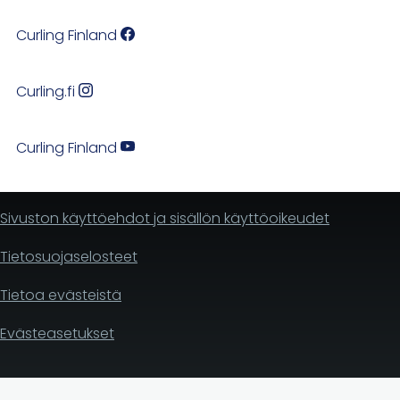
Curling Finland
Curling.fi
Curling Finland
Sivuston käyttöehdot ja sisällön käyttöoikeudet
Tietosuojaselosteet
Tietoa evästeistä
Evästeasetukset