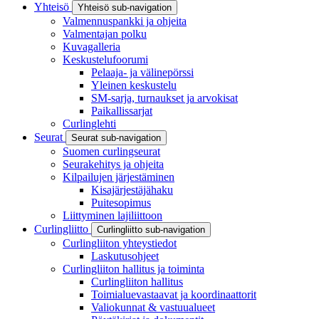
Yhteisö
Yhteisö sub-navigation
Valmennuspankki ja ohjeita
Valmentajan polku
Kuvagalleria
Keskustelufoorumi
Pelaaja- ja välinepörssi
Yleinen keskustelu
SM-sarja, turnaukset ja arvokisat
Paikallissarjat
Curlinglehti
Seurat
Seurat sub-navigation
Suomen curlingseurat
Seurakehitys ja ohjeita
Kilpailujen järjestäminen
Kisajärjestäjähaku
Puitesopimus
Liittyminen lajiliittoon
Curlingliitto
Curlingliitto sub-navigation
Curlingliiton yhteystiedot
Laskutusohjeet
Curlingliiton hallitus ja toiminta
Curlingliiton hallitus
Toimialuevastaavat ja koordinaattorit
Valiokunnat & vastuualueet