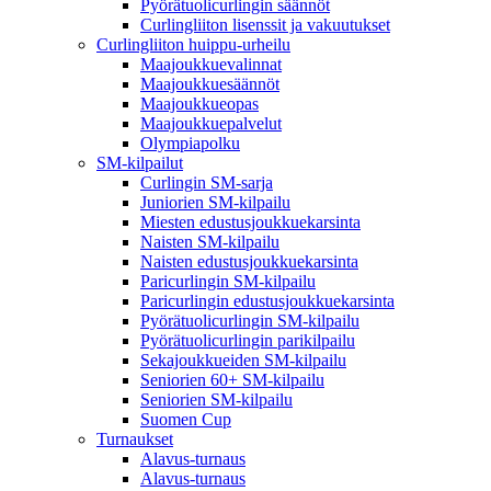
Pyörätuolicurlingin säännöt
Curlingliiton lisenssit ja vakuutukset
Curlingliiton huippu-urheilu
Maajoukkuevalinnat
Maajoukkuesäännöt
Maajoukkueopas
Maajoukkuepalvelut
Olympiapolku
SM-kilpailut
Curlingin SM-sarja
Juniorien SM-kilpailu
Miesten edustusjoukkuekarsinta
Naisten SM-kilpailu
Naisten edustusjoukkuekarsinta
Paricurlingin SM-kilpailu
Paricurlingin edustusjoukkuekarsinta
Pyörätuolicurlingin SM-kilpailu
Pyörätuolicurlingin parikilpailu
Sekajoukkueiden SM-kilpailu
Seniorien 60+ SM-kilpailu
Seniorien SM-kilpailu
Suomen Cup
Turnaukset
Alavus-turnaus
Alavus-turnaus