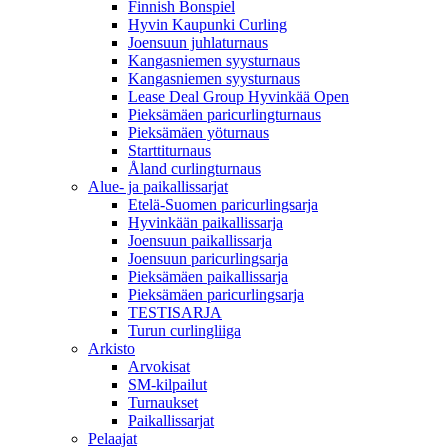
Finnish Bonspiel
Hyvin Kaupunki Curling
Joensuun juhlaturnaus
Kangasniemen syysturnaus
Kangasniemen syysturnaus
Lease Deal Group Hyvinkää Open
Pieksämäen paricurlingturnaus
Pieksämäen yöturnaus
Starttiturnaus
Åland curlingturnaus
Alue- ja paikallissarjat
Etelä-Suomen paricurlingsarja
Hyvinkään paikallissarja
Joensuun paikallissarja
Joensuun paricurlingsarja
Pieksämäen paikallissarja
Pieksämäen paricurlingsarja
TESTISARJA
Turun curlingliiga
Arkisto
Arvokisat
SM-kilpailut
Turnaukset
Paikallissarjat
Pelaajat