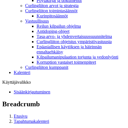
Pöytäkirjat ja dokumentit
Curlingliiton arvot ja strategia
Curlingliiton toimintasäännöt
Kurinpitosäännöt
Vastuullisuus
Reilun kilpailun ohjelma
Antidoping-ohjeet
Tasa-arvo- ja yhdenvertaisuussuunnitelma
Curlingliiton ohjeistus ympäristövastuusta
Epäasiallisen käytöksen ja häirinnän
ennaltaehkäisy
Kilpailumanipulaation torjunta ja vedonlyönti
Korruption vastaiset toimenpiteet
Curlingliiton kumppanit
Kalenteri
Käyttäjävalikko
Sisäänkirjautuminen
Breadcrumb
Etusivu
Tapahtumakalenteri