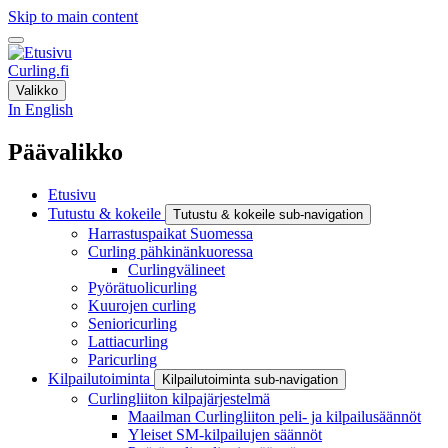
Skip to main content
Curling.fi
Valikko
In English
Päävalikko
Etusivu
Tutustu & kokeile
Tutustu & kokeile sub-navigation
Harrastuspaikat Suomessa
Curling pähkinänkuoressa
Curlingvälineet
Pyörätuolicurling
Kuurojen curling
Senioricurling
Lattiacurling
Paricurling
Kilpailutoiminta
Kilpailutoiminta sub-navigation
Curlingliiton kilpajärjestelmä
Maailman Curlingliiton peli- ja kilpailusäännöt
Yleiset SM-kilpailujen säännöt