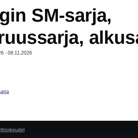
gin SM-sarja,
uussarja, alkus
26
-
08.11.2026
arja
yttöoikeudet