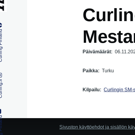
Curlin
Mestar
 Finland
Päivämäärät
06.11.20
Paikka
Turku
ng.fi
Kilpailu
Curlingin SM-s
 Finland
Sivuston käyttöehdot ja sisällön kä