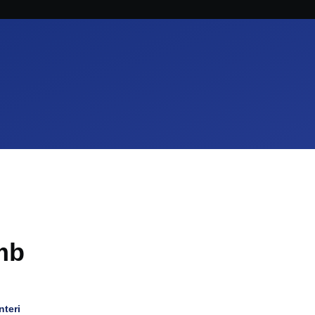
mb
teri