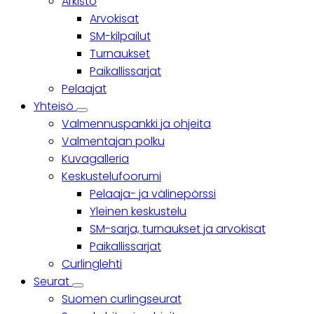
Arkisto
Arvokisat
SM-kilpailut
Turnaukset
Paikallissarjat
Pelaajat
Yhteisö
Yhteisö
Valmennuspankki ja ohjeita
sub-
navigation
Valmentajan polku
Kuvagalleria
Keskustelufoorumi
Pelaaja- ja välinepörssi
Yleinen keskustelu
SM-sarja, turnaukset ja arvokisat
Paikallissarjat
Curlinglehti
Seurat
Seurat
Suomen curlingseurat
sub-
navigation