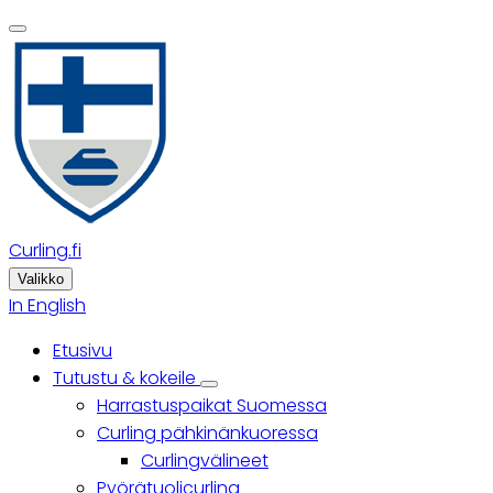
Skip
to
main
content
Curling.fi
Valikko
In English
Etusivu
Päävalikko
Tutustu & kokeile
Tutustu
Harrastuspaikat Suomessa
&
kokeile
Curling pähkinänkuoressa
sub-
Curlingvälineet
navigation
Pyörätuolicurling