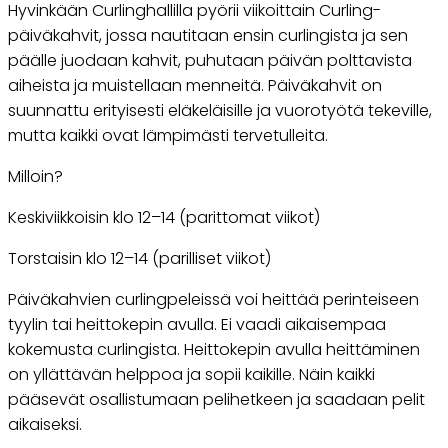
Hyvinkään Curlinghallilla pyörii viikoittain Curling-
päiväkahvit, jossa nautitaan ensin curlingista ja sen
päälle juodaan kahvit, puhutaan päivän polttavista
aiheista ja muistellaan menneitä. Päiväkahvit on
suunnattu erityisesti eläkeläisille ja vuorotyötä tekeville,
mutta kaikki ovat lämpimästi tervetulleita.
Milloin?
Keskiviikkoisin klo 12–14 (parittomat viikot)
Torstaisin klo 12–14 (parilliset viikot)
Päiväkahvien curlingpeleissä voi heittää perinteiseen
tyylin tai heittokepin avulla. Ei vaadi aikaisempaa
kokemusta curlingista. Heittokepin avulla heittäminen
on yllättävän helppoa ja sopii kaikille. Näin kaikki
pääsevät osallistumaan pelihetkeen ja saadaan pelit
aikaiseksi.