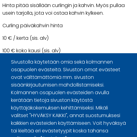
Hinta pitää sisällään curlingin ja kahvin. Myös pullaa
usein tarjolla, jota voi ostaa kahvin kylkeen.
Curling päiväkahvin hinta
10 € / kerta (sis. alv)
100 € koko kausi (sis. alv)
Sivustolla käytetään omia sekä kolmannen
Ilmoittautuminen:
osapuolen evästeitä. Sivuston omat evästeet
https://www.hyvinkaancurling.fi/tapahtumat/curling-
ovat välttämättömiä mm. sivuston
paivakahvit
/
sisäänkirjautumisen mahdollistamiseksi.
Kolmannen osapuolen evästeiden avulla
kerätään tietoja sivuston käytöstä
käyttäjäkokemuksen kehittämiseksi. Mikäli
valitset "HYVÄKSY KAIKKI", annat suostumuksesi
kaikkien evästeiden käyttämiseen. Voit hyväksyä
tai kieltää eri evästetyypit koska tahansa