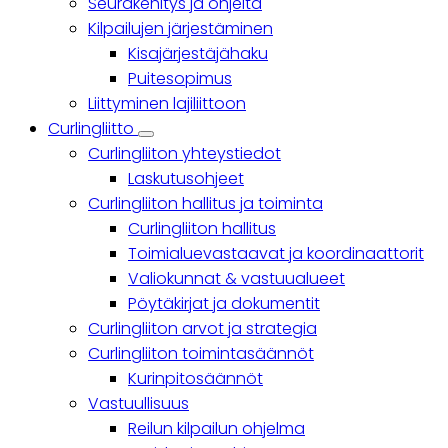
Seurakehitys ja ohjeita
Kilpailujen järjestäminen
Kisajärjestäjähaku
Puitesopimus
Liittyminen lajiliittoon
Curlingliitto
Curlingliitto
Curlingliiton yhteystiedot
sub-
navigation
Laskutusohjeet
Curlingliiton hallitus ja toiminta
Curlingliiton hallitus
Toimialuevastaavat ja koordinaattorit
Valiokunnat & vastuualueet
Pöytäkirjat ja dokumentit
Curlingliiton arvot ja strategia
Curlingliiton toimintasäännöt
Kurinpitosäännöt
Vastuullisuus
Reilun kilpailun ohjelma