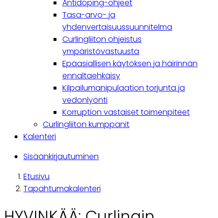
Antidoping-ohjeet
Tasa-arvo- ja
yhdenvertaisuussuunnitelma
Curlingliiton ohjeistus
ympäristövastuusta
Epäasiallisen käytöksen ja häirinnän
ennaltaehkäisy
Kilpailumanipulaation torjunta ja
vedonlyönti
Korruption vastaiset toimenpiteet
Curlingliiton kumppanit
Kalenteri
Käyttäjävalikko
Sisäänkirjautuminen
Etusivu
Breadcrumb
Tapahtumakalenteri
HYVINKÄÄ: Curlingin