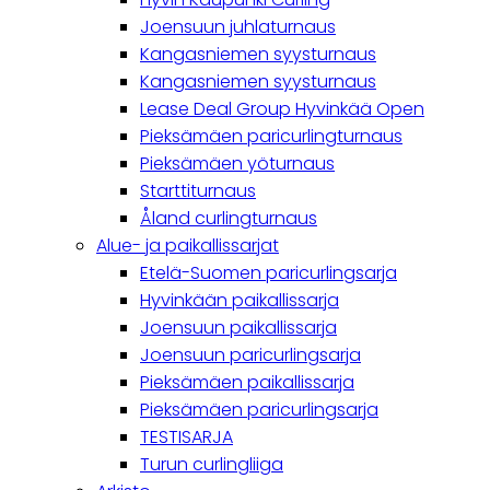
Joensuun juhlaturnaus
Kangasniemen syysturnaus
Kangasniemen syysturnaus
Lease Deal Group Hyvinkää Open
Pieksämäen paricurlingturnaus
Pieksämäen yöturnaus
Starttiturnaus
Åland curlingturnaus
Alue- ja paikallissarjat
Etelä-Suomen paricurlingsarja
Hyvinkään paikallissarja
Joensuun paikallissarja
Joensuun paricurlingsarja
Pieksämäen paikallissarja
Pieksämäen paricurlingsarja
TESTISARJA
Turun curlingliiga