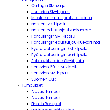
Curlingin SM-sarja
Juniorien SM-kilpailu
Miesten edustusjoukkuekarsinta
Naisten SM-kilpailu
Naisten edustusjoukkuekarsinta
Paricurlingin SM-kilpailu
Paricurlingin edustusjoukkuekarsinta
Pyörätuolicurlingin SM-kilpailu
Pyörätuolicurlingin parikilpailu
Sekajoukkueiden SM-kilpailu
Seniorien 60+ SM-kilpailu
Seniorien SM-kilpailu
Suomen Cup
Turnaukset
Alavus-turnaus
Alavus-turnaus
Finnish Bonspiel
Hyvin Kaupunki Curling