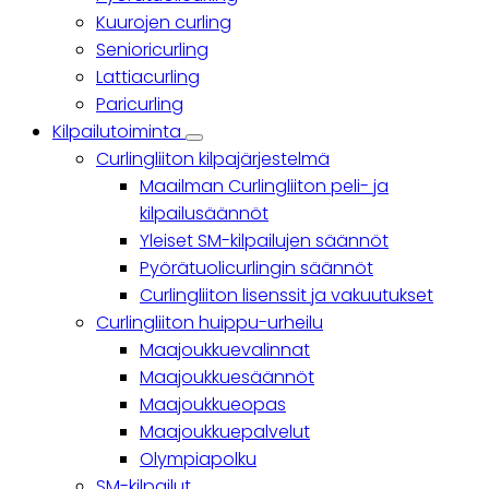
Kuurojen curling
Senioricurling
Lattiacurling
Paricurling
Kilpailutoiminta
Kilpailutoiminta
Curlingliiton kilpajärjestelmä
sub-
navigation
Maailman Curlingliiton peli- ja
kilpailusäännöt
Yleiset SM-kilpailujen säännöt
Pyörätuolicurlingin säännöt
Curlingliiton lisenssit ja vakuutukset
Curlingliiton huippu-urheilu
Maajoukkuevalinnat
Maajoukkuesäännöt
Maajoukkueopas
Maajoukkuepalvelut
Olympiapolku
SM-kilpailut