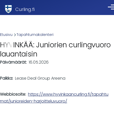
Skip to main content
Curling.fi
Val
Breadcrumb
Etusivu
Tapahtumakalenteri
HYVINKÄÄ: Juniorien curlingvuoro
lauantaisin
Päivämäärät
16.05.2026
Paikka
Lease Deal Group Areena
Webbiosoite
https://www.hyvinkaancurling.fi/tapahtu
mat/junioreiden-harjoitteluvuoro/