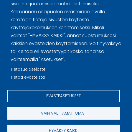
sisäänkirjautumisen mahdollistamiseksi.
Kolmannen osapuolen evästeiden avulla
Curling Finland
kerätään tietoja sivuston käytöstä
käyttäjäkokemuksen kehittämiseksi. Mikäli
Curling.fi
valitset "HYVÄKSY KAIKKI", annat suostumuksesi
kaikkien evästeiden käyttämiseen. Voit hyväksyä
tai kieltää eri evästetyypit koska tahansa
Curling Finland
valitsemalla "Asetukset".
Tietosuojaseloste
Sivuston käyttöehdot ja sisällön käyttöoikeudet
Tietoa evästeistä
Tietosuojaselosteet
EVÄSTEASETUKSET
Tietoa evästeistä
Evästeasetukset
VAIN VÄLTTÄMÄTTÖMÄT
HYVÄKSY KAIKKI