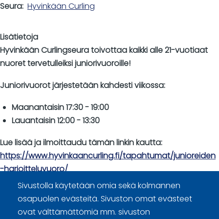
Seura
Hyvinkään Curling
Lisätietoja
Hyvinkään Curlingseura toivottaa kaikki alle 21-vuotiaat
nuoret tervetulleiksi juniorivuoroille!
Juniorivuorot järjestetään kahdesti viikossa:
Maanantaisin 17:30 - 19:00
Lauantaisin 12:00 - 13:30
Lue lisää ja ilmoittaudu tämän linkin kautta:
https://www.hyvinkaancurling.fi/tapahtumat/junioreiden
-harjoitteluvuoro/
Sivustolla käytetään omia sekä kolmannen
osapuolen evästeitä. Sivuston omat evästeet
ovat välttämättömiä mm. sivuston