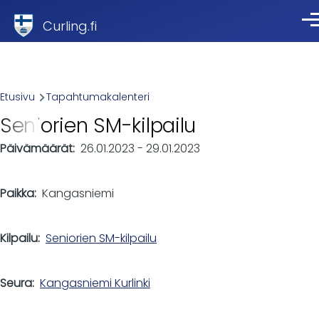
Skip to main content
Curling.fi
Val
Breadcrumb
Etusivu
Tapahtumakalenteri
Seniorien SM-kilpailu
Päivämäärät
26.01.2023
-
29.01.2023
Paikka
Kangasniemi
Kilpailu
Seniorien SM-kilpailu
Seura
Kangasniemi Kurlinki