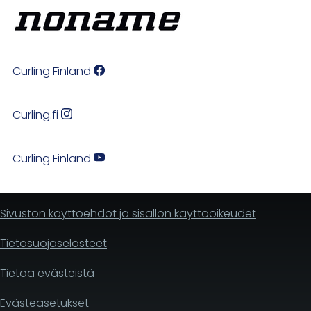
Curling Finland
Curling.fi
Curling Finland
Sivuston käyttöehdot ja sisällön käyttöoikeudet
Tietosuojaselosteet
Tietoa evästeistä
Evästeasetukset