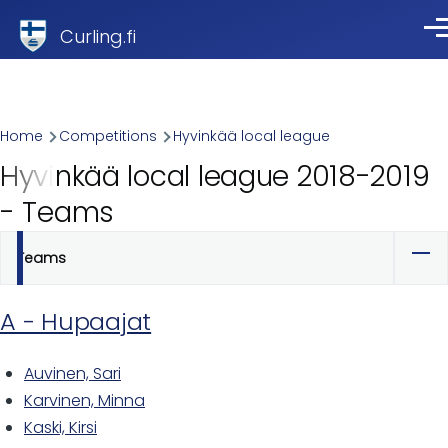
Skip to main content
Curling.fi
Me
Breadcrumb
Home
Competitions
Hyvinkää local league
Hyvinkää local league 2018-2019
- Teams
Teams
Primary
tabs
A - Hupaajat
Auvinen, Sari
Karvinen, Minna
Kaski, Kirsi