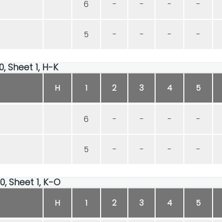
6
-
-
-
-
5
-
-
-
-
0, Sheet 1, H-K
H
1
2
3
4
5
6
-
-
-
-
5
-
-
-
-
00, Sheet 1, K-O
H
1
2
3
4
5