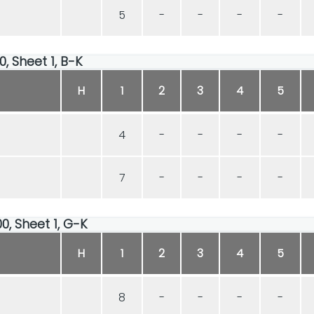
5
-
-
-
-
0, Sheet 1, B-K
H
1
2
3
4
5
4
-
-
-
-
7
-
-
-
-
00, Sheet 1, G-K
H
1
2
3
4
5
8
-
-
-
-