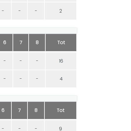
-
-
-
2
6
7
8
Tot
-
-
-
16
-
-
-
4
6
7
8
Tot
-
-
-
9