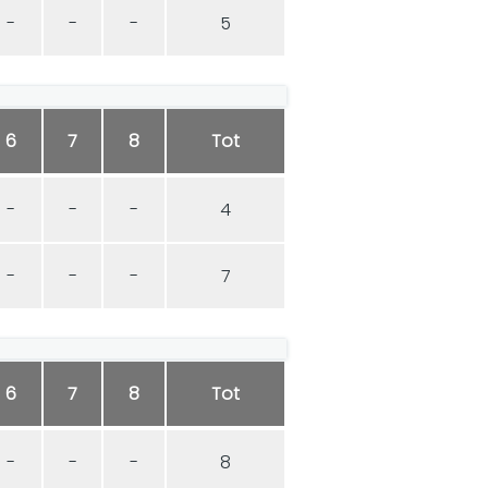
-
-
-
5
6
7
8
Tot
-
-
-
4
-
-
-
7
6
7
8
Tot
-
-
-
8