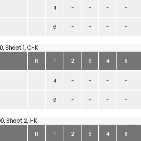
11
-
-
-
-
6
-
-
-
-
00, Sheet 1, C-K
H
1
2
3
4
5
4
-
-
-
-
6
-
-
-
-
0, Sheet 2, I-K
H
1
2
3
4
5