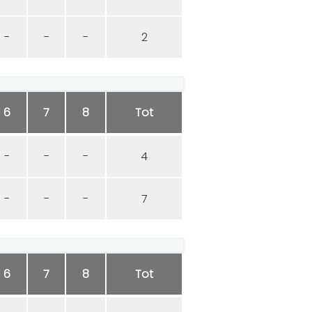
-
-
-
2
6
7
8
Tot
-
-
-
4
-
-
-
7
6
7
8
Tot