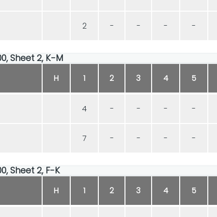
2
-
-
-
-
00, Sheet 2, K-M
H
1
2
3
4
5
4
-
-
-
-
7
-
-
-
-
00, Sheet 2, F-K
H
1
2
3
4
5