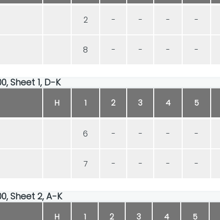
2
-
-
-
-
8
-
-
-
-
00, Sheet 1, D-K
H
1
2
3
4
5
6
-
-
-
-
7
-
-
-
-
00, Sheet 2, A-K
H
1
2
3
4
5