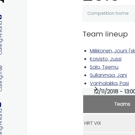
Competition home
Primary
 Finland
Team lineup
tabs
Miikkonen, Jouni (sk
Koivisto, Jussi
Salo, Teemu
ng.fi
Sullanmaa, Jani
Vanhalakka, Pasi
12/11/2018 - 13:0
Teams
 Finland
HRT VIX