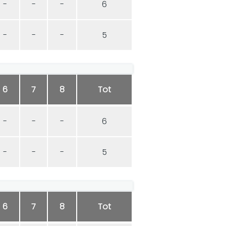
-
-
-
6
-
-
-
5
6
7
8
Tot
-
-
-
6
-
-
-
5
6
7
8
Tot