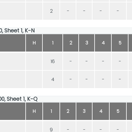
2
-
-
-
-
0, Sheet 1, K-N
H
1
2
3
4
5
16
-
-
-
-
4
-
-
-
-
00, Sheet 1, K-Q
H
1
2
3
4
5
9
-
-
-
-