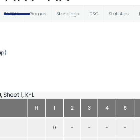
Teams
Games
Standings
DSC
Statistics
ip)
0, Sheet 1, K-L
H
1
2
3
4
5
9
-
-
-
-