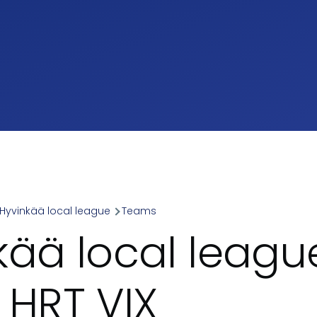
Hyvinkää local league
Teams
umb
kää local leagu
 HRT VIX