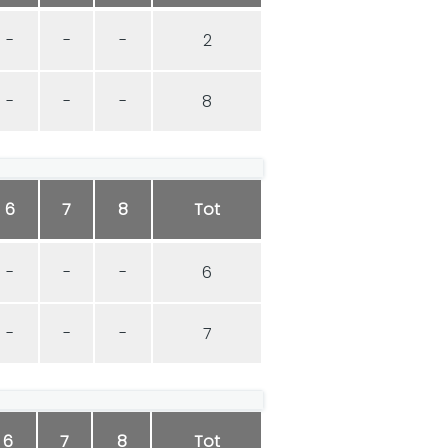
-
-
-
2
-
-
-
8
6
7
8
Tot
-
-
-
6
-
-
-
7
6
7
8
Tot