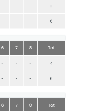
-
-
-
11
-
-
-
6
6
7
8
Tot
-
-
-
4
-
-
-
6
6
7
8
Tot