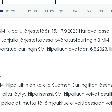
Teams
Games
Standings
DSC
Statistics
SM-kilpailu järjestetään 15.-17.9.2023 Harjavallassa
 Lohjalla järjestettävissä pyörätuolicurlingin B MM-k
örätuolicurlingin SM-kilpailuun avataan 6.8.2023.
S
M-kilpailuihin on kaikilla Suomen Curlingliiton jäsens
 joilta löytyy kilpalisenssi. SM-kilpailuun voivat osa
pelaajat, mutta tällöin joukkue ei voittaessaan v