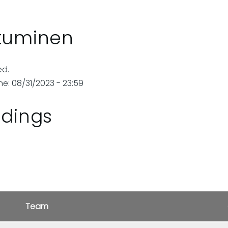
utuminen
ed.
ne: 08/31/2023 - 23:59
ndings
Team