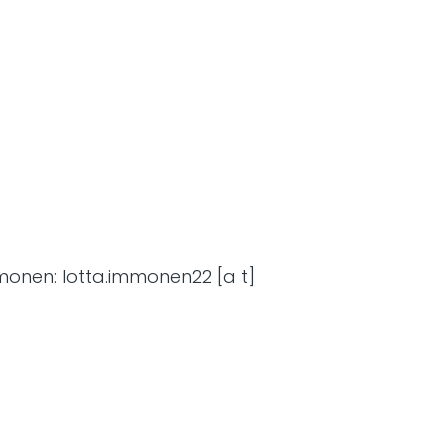
mmonen:
lotta
.
immonen22
[a t]