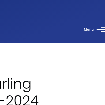
Menu
rling
-2024