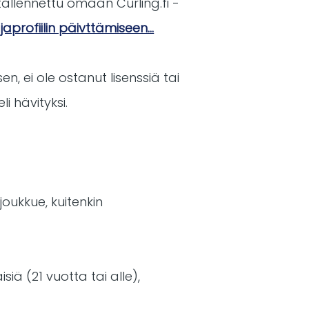
allennettu omaan Curling.fi -
aprofiilin päivttämiseen...
n, ei ole ostanut lisenssiä tai
i hävityksi.
joukkue, kuitenkin
iä (21 vuotta tai alle),