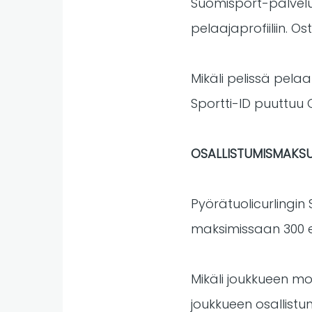
Suomisport-palvelus
pelaajaprofiiliin. Ost
Mikäli pelissä pelaa
Sportti-ID puuttuu C
OSALLISTUMISMAKS
Pyörätuolicurlingin 
maksimissaan 300 e
Mikäli joukkueen mol
joukkueen osallistu