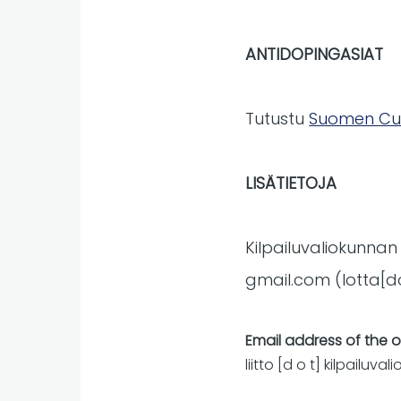
ANTIDOPINGASIAT
Tutustu
Suomen Curl
LISÄTIETOJA
Kilpailuvaliokunnan
gmail
.
com
(lotta[
Email address of the 
liitto
[d o t]
kilpailuval