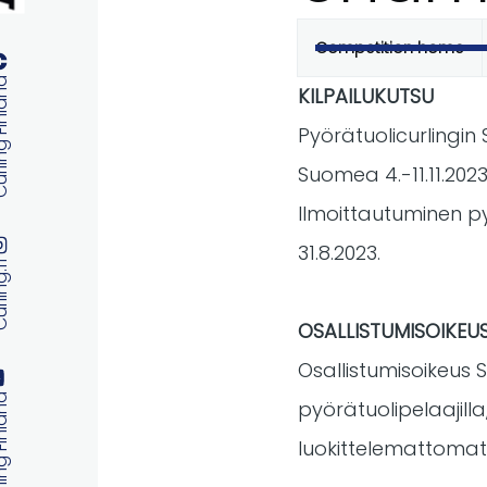
Competition home
Primary
 Finland
KILPAILUKUTSU
tabs
Pyörätuolicurlingin 
Suomea 4.-11.11.2023
Ilmoittautuminen py
31.8.2023.
ng.fi
OSALLISTUMISOIKEU
Osallistumisoikeus S
 Finland
pyörätuolipelaajilla,
luokittelemattomat 