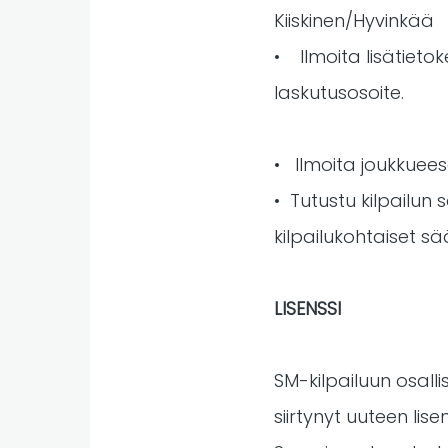
Kiiskinen/Hyvinkää
• Ilmoita lisätieto
laskutusosoite.
• Ilmoita joukkuees
• Tutustu kilpailun 
kilpailukohtaiset s
LISENSSI
SM-kilpailuun osalli
siirtynyt uuteen lis