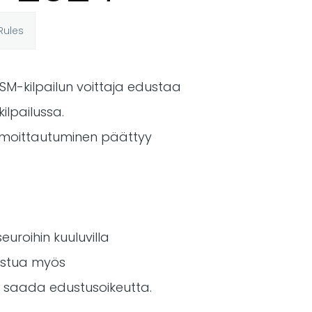
Rules
. SM-kilpailun voittaja edustaa
ilpailussa.
 Ilmoittautuminen päättyy
euroihin kuuluvilla
llistua myös
oi saada edustusoikeutta.