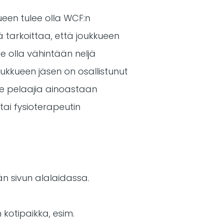
ueen tulee olla WCF:n
 tarkoittaa, että joukkueen
ee olla vähintään neljä
oukkueen jäsen on osallistunut
lee pelaajia ainoastaan
tai fysioterapeutin
än sivun alalaidassa.
 kotipaikka, esim.