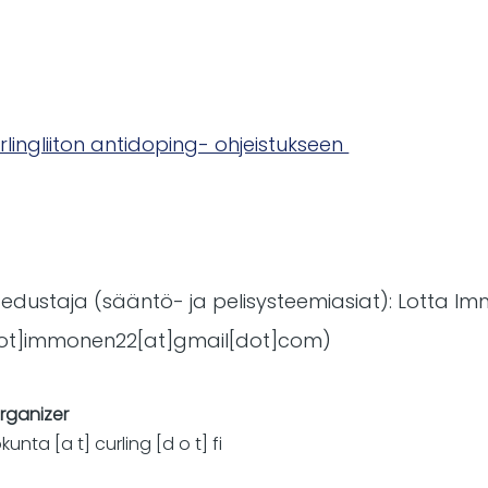
ingliiton antidoping- ohjeistukseen
 edustaja (sääntö- ja pelisysteemiasiat): Lotta I
dot]immonen22[at]gmail[dot]com)
organizer
iokunta
[a t]
curling
[d o t]
fi