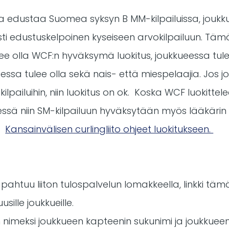
aa edustaa Suomea syksyn B MM-kilpailuissa, joukk
i edustuskelpoinen kyseiseen arvokilpailuun. Tämä
tulee olla WCF:n hyväksymä luokitus, joukkueessa tul
essa tulee olla sekä nais- että miespelaajia. Jos j
ilpailuihin, niin luokitus on ok. Koska WCF luokitte
ssä niin SM-kilpailuun hyväksytään myös lääkärin 
s.
Kansainvälisen curlingliito ohjeet luokitukseen.
pahtuu liiton tulospalvelun lomakkeella, linkki täm
usille joukkueille.
 nimeksi joukkueen kapteenin sukunimi ja joukkueen