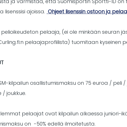
ta ja varmistaa, että Suomisportin Sportti-ID on t
a lisenssisi ajoissa.
Ohjeet lisenssin ostoon ja pelaaj
 pelioikeudeton pelaaja, (ei ole minkään seuran jäse
urling.fi:n pelaajaprofiilista) tuomitaan kyseinen pel
UT
SM-kilpailun osallistumismaksu on 75 euroa / peli / 
 / joukkue.
emmat pelaajat ovat kilpailun alkaessa juniori-ikäis
mismaksu on -50% edellä ilmoitetusta.