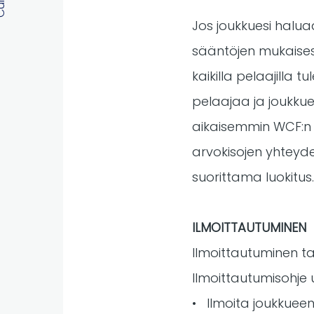
Jos joukkuesi halu
sääntöjen mukaisest
kaikilla pelaajilla 
pelaajaa ja joukkue
aikaisemmin WCF:n k
arvokisojen yhteyde
suorittama luokitu
ILMOITTAUTUMINEN
Ilmoittautuminen ta
Ilmoittautumisohje u
• Ilmoita joukkueen