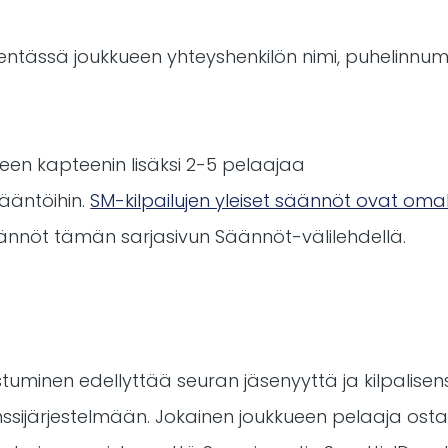
kentässä joukkueen yhteyshenkilön nimi, puhelinnum
een kapteenin lisäksi 2-5 pelaajaa
sääntöihin.
SM-kilpailujen yleiset säännöt ovat omal
äännöt tämän sarjasivun Säännöt-välilehdellä.
stuminen edellyttää seuran jäsenyyttä ja kilpalisens
enssijärjestelmään. Jokainen joukkueen pelaaja ostaa