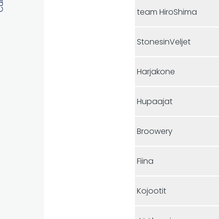
team HiroShima
StonesinVeljet
Harjakone
Hupaajat
Broowery
Fiina
Kojootit