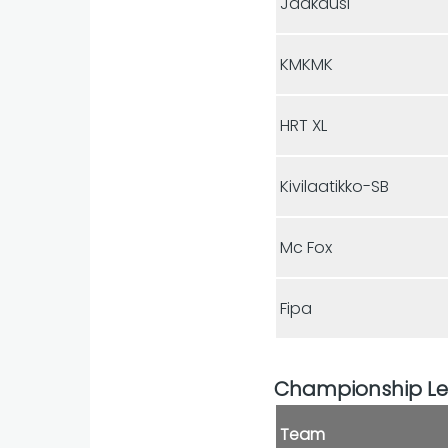
Jääkausi
KMKMK
HRT XL
Kivilaatikko-SB
Mc Fox
Fipa
Championship L
Team