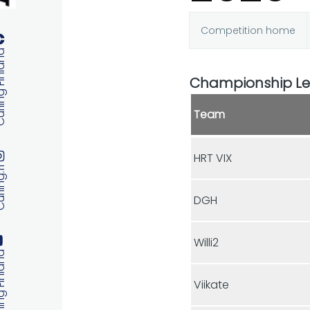
Competition home
Primary
 Finland
tabs
Championship L
Team
HRT VIX
ng.fi
DGH
Willi2
 Finland
Viikate