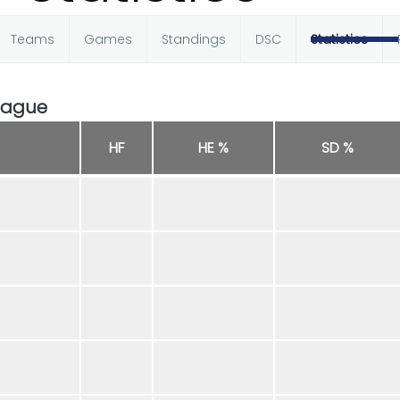
Teams
Games
Standings
DSC
Statistics
eague
HF
HE %
SD %