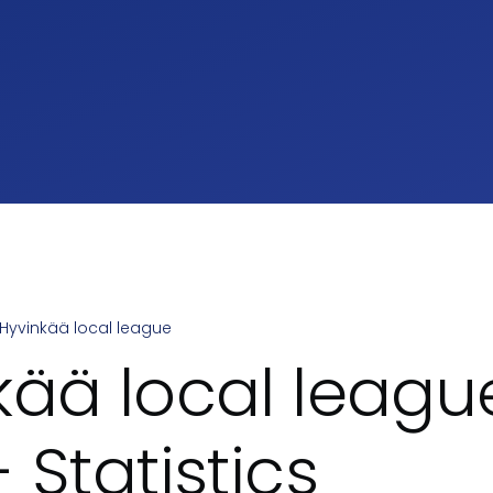
Hyvinkää local league
umb
kää local leagu
 Statistics