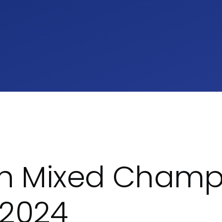
umb
sh Mixed Champ
2024