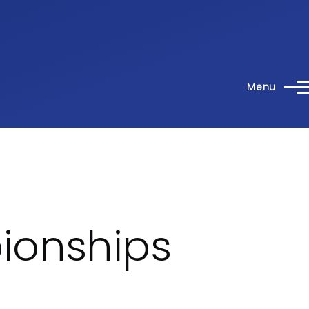
Menu
ionships