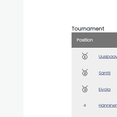
Tournament
Position
🥇
Uusipaav
🥈
Säntti
🥉
Eivola
4
Hännine