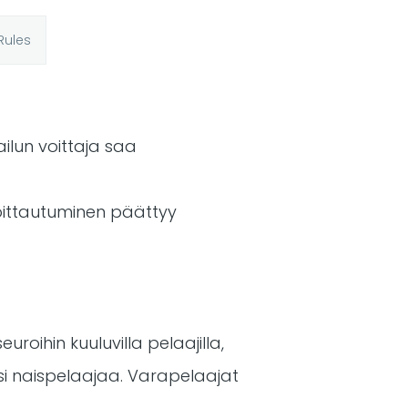
Rules
ailun voittaja saa
moittautuminen päättyy
uroihin kuuluvilla pelaajilla,
aksi naispelaajaa. Varapelaajat