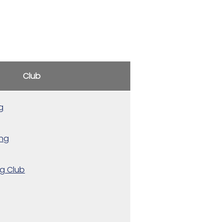
Club
g
ing
ng Club