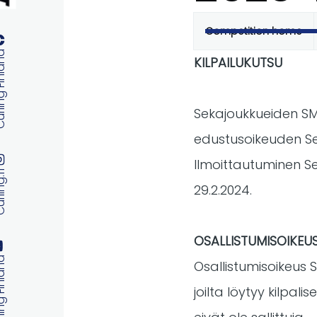
Competition home
Primary
 Finland
KILPAILUKUTSU
tabs
Sekajoukkueiden SM-k
edustusoikeuden Sek
Ilmoittautuminen S
ng.fi
29.2.2024.
OSALLISTUMISOIKEU
 Finland
Osallistumisoikeus SM
joilta löytyy kilpal