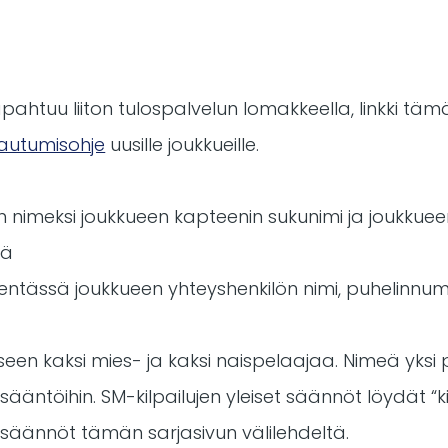
pahtuu liiton tulospalvelun lomakkeella, linkki täm
tautumisohje
uusille joukkueille.
n nimeksi joukkueen kapteenin sukunimi ja joukkueen
ää
okentässä joukkueen yhteyshenkilön nimi, puhelinnu
seen kaksi mies- ja kaksi naispelaajaa. Nimeä yksi
 sääntöihin. SM-kilpailujen yleiset säännöt löydät “ki
t säännöt tämän sarjasivun välilehdeltä.