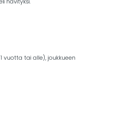
i hävityksi.
21 vuotta tai alle), joukkueen