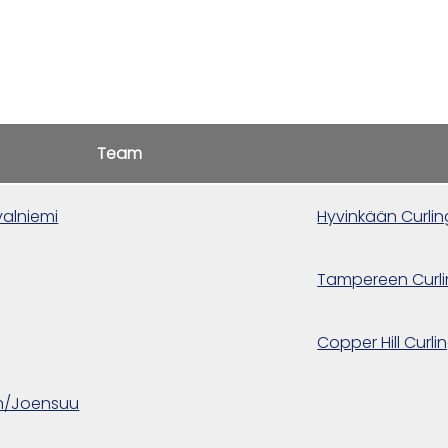
Team
alniemi
Hyvinkään Curlin
Tampereen Curl
Copper Hill Curli
n/Joensuu