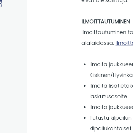
eivät ole sallittuja.
ILMOITTAUTUMINEN
Ilmoittautuminen ta
alalaidassa.
Ilmoit
Ilmoita joukkuee
Kiiskinen/Hyvink
Ilmoita lisätiet
laskutusosoite.
Ilmoita joukkuee
Tutustu kilpailun
kilpailukohtaise