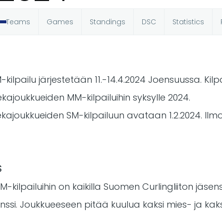
Teams
Games
Standings
DSC
Statistics
ilpailu järjestetään 11.-14.4.2024 Joensuussa. Kilp
ajoukkueiden MM-kilpailuihin syksylle 2024.
ekajoukkueiden SM-kilpailuun avataan 1.2.2024. Il
S
-kilpailuihin on kaikilla Suomen Curlingliiton jäsense
isenssi. Joukkueeseen pitää kuulua kaksi mies- ja k