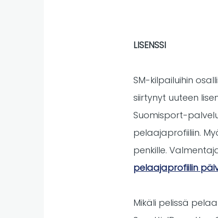
LISENSSI
SM-kilpailuihin osal
siirtynyt uuteen lis
Suomisport-palvelus
pelaajaprofiiliin. 
penkille. Valmentajal
pelaajaprofiilin päi
Mikäli pelissä pelaa