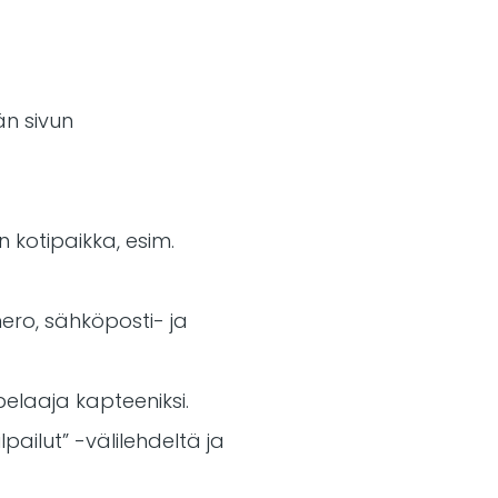
än sivun
 kotipaikka, esim.
mero, sähköposti- ja
 pelaaja kapteeniksi.
lpailut” -välilehdeltä ja