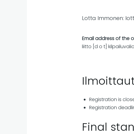
Lotta Immonen:
lot
Email address of the 
liitto
[d o t]
kilpailuval
Ilmoitta
Registration is clos
Registration deadli
Final sta