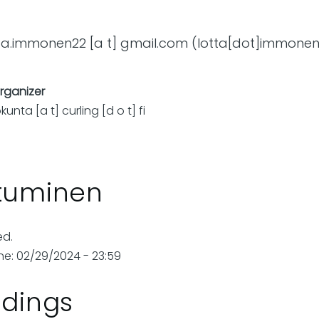
ta
.
immonen22
[a t]
gmail
.
com
(lotta[dot]immonen
organizer
iokunta
[a t]
curling
[d o t]
fi
utuminen
ed.
ne: 02/29/2024 - 23:59
ndings