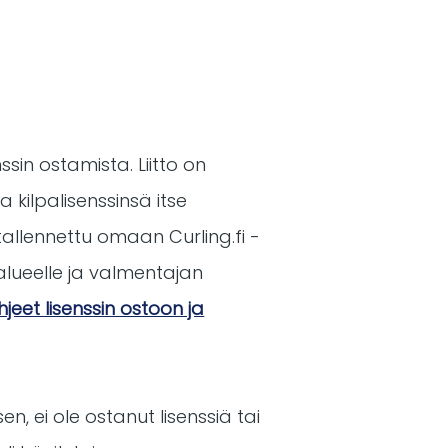
ssin ostamista. Liitto on
 kilpalisenssinsä itse
allennettu omaan Curling.fi -
ialueelle ja valmentajan
jeet lisenssin ostoon ja
n, ei ole ostanut lisenssiä tai