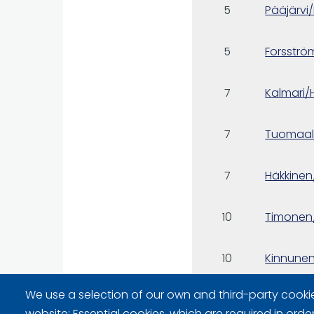
5
Pääjärvi/
5
Forsstr
7
Kalmari/
7
Tuomaal
7
Häkkine
10
Timonen
10
Kinnune
We use a selection of our own and third-party cooki
10
Lindströ
website: Essential cookies, which are required in orde