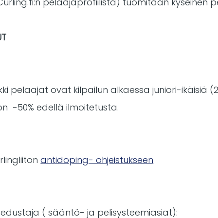
urling.fi:n pelaajaprofiilista) tuomitaan kyseinen pel
UT
kki pelaajat ovat kilpailun alkaessa juniori-ikäisiä (
n -50% edellä ilmoitetusta.
lingliiton
antidoping- ohjeistukseen
 edustaja ( sääntö- ja pelisysteemiasiat):