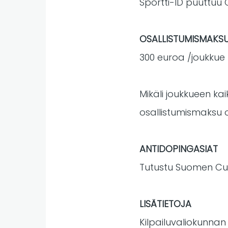
Sportti-ID puuttuu C
OSALLISTUMISMAKS
300 euroa /joukkue
Mikäli joukkueen kai
osallistumismaksu o
ANTIDOPINGASIAT
Tutustu Suomen Cur
LISÄTIETOJA
Kilpailuvaliokunnan