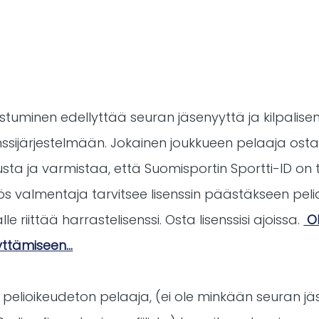
listuminen edellyttää seuran jäsenyyttä ja kilpalisen
enssijärjestelmään. Jokainen joukkueen pelaaja ostaa
ta ja varmistaa, että Suomisportin Sportti-ID on t
Myös valmentaja tarvitsee lisenssin päästäkseen pel
le riittää harrastelisenssi. Osta lisenssisi ajoissa.
Oh
vttämiseen...
 pelioikeudeton pelaaja, (ei ole minkään seuran jäse