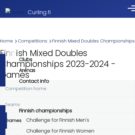
Skip to main content
Me
Curling.fi
Breadcrumb
Home
Competitions
Finnish Mixed Doubles Championships
Finnish Mixed Doubles
Clubs
Championships 2023-2024 -
Arenas
Games
Contact info
Competition home
Primary
tabs
Teams
Finnish championships
Challenge for Finnish Men's
Games
Challenge for Finnish Women