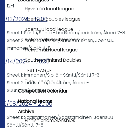
12-1
Hyvinkää local league
01/13/2024 - 19:00
Joensuu doubles league
Joensuu local league
Sheet 1: Säntti/Säntti - Lindström/Lindström, Åland 7-8
Pieksämäki doubles league
Sheet 2: Saastamoinen/Saastamoinen, Joensuu -
Immonen/Sipilä 4-8
Pieksämäki local league
Southern Finland Doubles
01/14/2024 - 09:30
TEST LEAGUE
Sheet 1: Immonen/Sipilä - Säntti/Säntti 7-3
Turku local league
Sheet 2: Lindström/Lindström, Åland -
Suuripää/Rantamäki 4-6
Competition calendar
National teams
02/08/2024 - 20:00
Archive
Sheet 1: Saastamoinen/Saastamoinen, Joensuu -
Finnish championships
Säntti/Säntti 7-8