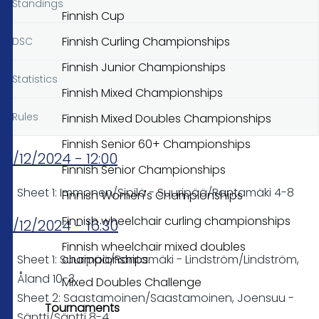
Standings
Finnish Cup
Finnish Curling Championships
DSC
Finnish Junior Championships
Statistics
Finnish Mixed Championships
Rules
Finnish Mixed Doubles Championships
Finnish Senior 60+ Championships
01/12/2024 - 12:00
Finnish Senior Championships
Sheet 1: Immonen/Sipilä - Suuripää/Rantamäki 4-8
Finnish Women's Championships
Finnish wheelchair curling championships
01/12/2024 - 16:30
Finnish wheelchair mixed doubles
championships
Sheet 1: Suuripää/Rantamäki - Lindström/Lindström,
Åland 10-3
Mixed Doubles Challenge
Sheet 2: Saastamoinen/Saastamoinen, Joensuu -
Tournaments
Säntti/Säntti 8-4