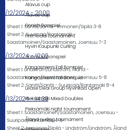
Alavus cup
01/12/2024 - 20:00
Alavus cup
Finnish Bonspiel
Sheet 1: Säntti/Säntti - Immonen/Sipilä 3-8
Sheet 2: Suuripää/Rantamäki -
First rocks tournament
Saastamoinen/Saastamoinen, Joensuu 7-3
Hyvin Kaupunki Curling
01/13/2024 - 10:00
Joensuu bonspiel
Kangasniemi Fall Bonspiel
Sheet 1: Lindström/Lindström, Åland -
Saastamoinen/Saastamoinen, Joensuu 5-8
Kangasniemi Fall Bonspiel
Sheet 2: Säntti/Säntti - Suuripää/Rantamäki 8-4
Lease Deal Group Hyvinkää Open
01/13/2024 - 14:30
Pieksämäki Mixed Doubles
Pieksämäki night tournament
Sheet 1: Saastamoinen/Saastamoinen, Joensuu -
Åland curling tournament
Suuripää/Rantamäki 4-8
Sheet 2: Immonen/Sipilä - Lindström/Lindström, Åland
Local leagues