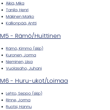
Äikiä, Mika
Tanila, Henri
Mäkinen Marko
Kallionpää, Antti
M5 - Rämö/Huittinen
Rämö, Kimmo (skip)
Kuronen, Jorma
Nieminen, Liisa
Vuolasaho, Juhani
M6 - Huru-ukot/Loimaa
Lehto, Seppo (skip)
Rinne, Jorma
Ruotsi, Hannu