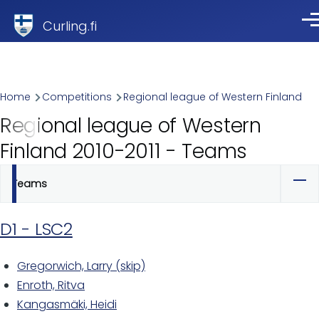
Skip to main content
Curling.fi
Me
Breadcrumb
Home
Competitions
Regional league of Western Finland
Regional league of Western
Finland 2010-2011 - Teams
Teams
Primary
tabs
D1 - LSC2
Gregorwich, Larry (skip)
Enroth, Ritva
Kangasmäki, Heidi