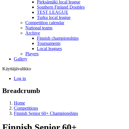
Pieksämäki local league
Southern Finland Doubles
TEST LEAGUE
Turku local league
Competition calendar
National teams
Archive
Finnish championships
Tournaments
Local leagues
Players
Gallery
Käyttäjävalikko
Log in
Breadcrumb
Home
Competitions
Finnish Senior 60+ Championships
Finnish Senior 60+