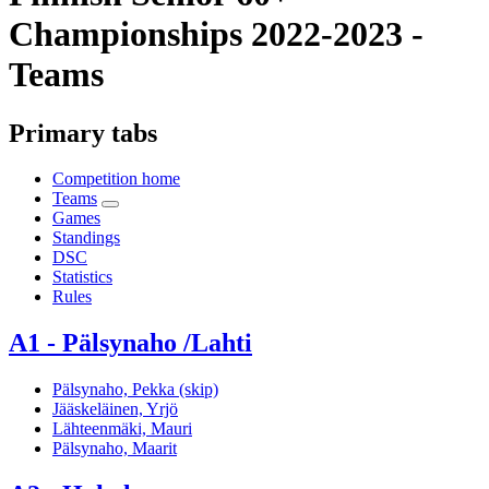
Championships 2022-2023 -
Teams
Primary tabs
Competition home
Teams
Games
Standings
DSC
Statistics
Rules
A1 - Pälsynaho /Lahti
Pälsynaho, Pekka (skip)
Jääskeläinen, Yrjö
Lähteenmäki, Mauri
Pälsynaho, Maarit