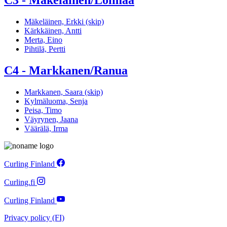
C3 - Mäkeläinen/Loimaa
Mäkeläinen, Erkki (skip)
Kärkkäinen, Antti
Merta, Eino
Pihtilä, Pertti
C4 - Markkanen/Ranua
Markkanen, Saara (skip)
Kylmäluoma, Senja
Peisa, Timo
Väyrynen, Jaana
Väärälä, Irma
Curling Finland
Curling.fi
Curling Finland
Privacy policy (FI)