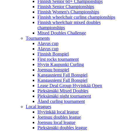
Finnish Senior 60+ Championships
Finnish Senior Championships
Finnish Women's Championships
Finnish wheelchair curling championships
Finnish wheelchair mixed doubles
championships
Mixed Doubles Challenge
Tournaments
Alavus cup
Alavus cup
Finnish Bonspiel
First rocks tournament
Hyvin Kaupunki Curling
Joensuu bonspiel
Kangasniemi Fall Bonspiel
Kangasniemi Fall Bonspiel
Lease Deal Group Hyvinkää Open
Pieksämäki Mixed Doubles
Pieksämäki night tournament
Åland curling tournament
Local leagues
Hyvinkää local league
Joensuu doubles league
Joensuu local league
Pieksämäki doubles league