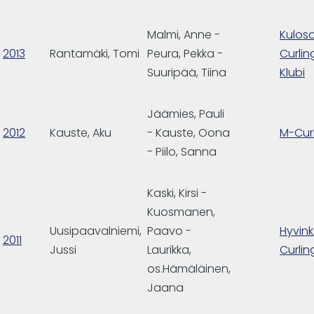
Malmi, Anne -
Kulosa
2013
Rantamäki, Tomi
Peura, Pekka -
Curlin
Suuripää, Tiina
Klubi
Jäämies, Pauli
2012
Kauste, Aku
- Kauste, Oona
M-Cur
- Piilo, Sanna
Kaski, Kirsi -
Kuosmanen,
Uusipaavalniemi,
Paavo -
Hyvin
2011
Jussi
Laurikka,
Curlin
os.Hämäläinen,
Jaana