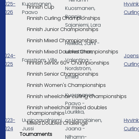
2025-
Kuosmanen,
Hyvin
Finnish Cup
Kuosmanen,
2026
Paavo
Curlin
Bonnie -
Finnish Curling Championships
Sajaniemi, Lara
Finnish Junior Championships
Finnish Mixed Championships
Heikkilä, Jami -
Finnish Mixed Doubles Championships
Lemettinen,
2024-
Joens
Forsström, Ville
Valentina -
Finnish Senior 60+ Championships
2025
Curlin
Nordström,
Finnish Senior Championships
Emilia
Finnish Women's Championships
Kuosmanen,
Finnish wheelchair curling championships
Paavo -
Finnish wheelchair mixed doubles
Laurikka,
championships
2023-
Uusipaavalniemi,
os.Hämäläinen,
Hyvin
Mixed Doubles Challenge
2024
Jussi
Jaana -
Curlin
Tournaments
Nilhamn-