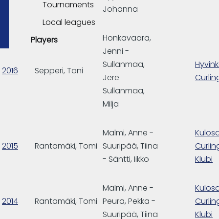
Tournaments
Johanna
Local leagues
Honkavaara,
Players
Jenni -
Sullanmaa,
Hyvin
2016
Sepperi, Toni
Jere -
Curlin
Sullanmaa,
Milja
Malmi, Anne -
Kulosa
2015
Rantamäki, Tomi
Suuripää, Tiina
Curlin
- Säntti, Iikko
Klubi
Malmi, Anne -
Kulosa
2014
Rantamäki, Tomi
Peura, Pekka -
Curlin
Suuripää, Tiina
Klubi