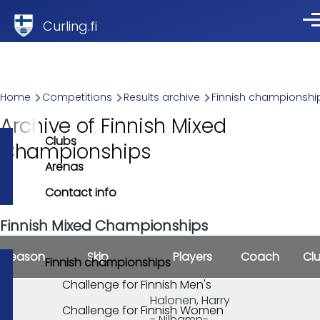
Skip to main content
Curling.fi
Me
Breadcrumb
Home
Competitions
Results archive
Finnish championship
Archive of Finnish Mixed
Clubs
Championships
Arenas
Contact info
Finnish Mixed Championships
Season
Skip
Players
Coach
Cl
Finnish championships
Challenge for Finnish Men's
Halonen, Harry
Challenge for Finnish Women
- Nilhamn-