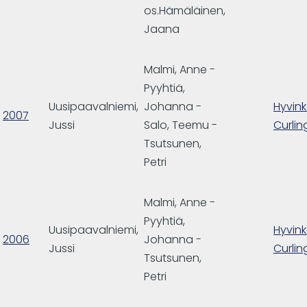
os.Hämäläinen,
Jaana
Malmi, Anne -
Pyyhtiä,
Uusipaavalniemi,
Johanna -
Hyvin
2007
Jussi
Salo, Teemu -
Curlin
Tsutsunen,
Petri
Malmi, Anne -
Pyyhtiä,
Uusipaavalniemi,
Hyvin
2006
Johanna -
Jussi
Curlin
Tsutsunen,
Petri