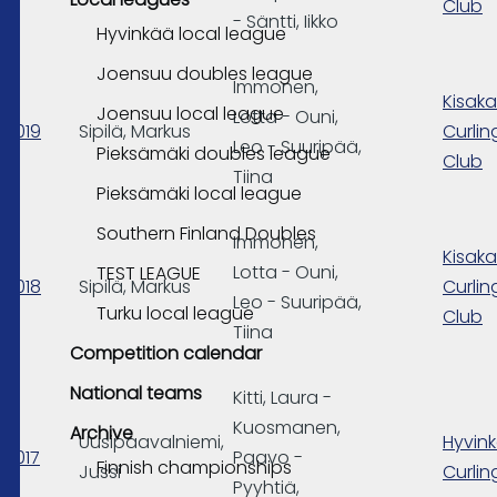
Club
- Säntti, Iikko
Hyvinkää local league
Joensuu doubles league
Immonen,
Kisakal
Joensuu local league
Lotta - Ouni,
2019
Sipilä, Markus
Curlin
Leo - Suuripää,
Pieksämäki doubles league
Club
Tiina
Pieksämäki local league
Southern Finland Doubles
Immonen,
Kisakal
Lotta - Ouni,
TEST LEAGUE
2018
Sipilä, Markus
Curlin
Leo - Suuripää,
Turku local league
Club
Tiina
Competition calendar
National teams
Kitti, Laura -
Kuosmanen,
Archive
Uusipaavalniemi,
Hyvin
2017
Paavo -
Finnish championships
Jussi
Curlin
Pyyhtiä,