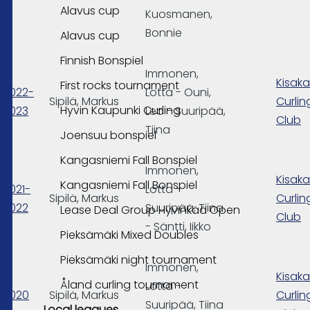
Alavus cup
Kuosmanen,
Bonnie
Alavus cup
Finnish Bonspiel
Immonen,
Kisakal
First rocks tournament
2022-
Lotta - Ouni,
Sipilä, Markus
Curlin
Hyvin Kaupunki Curling
2023
Leo - Suuripää,
Club
Tiina
Joensuu bonspiel
Kangasniemi Fall Bonspiel
Immonen,
Kisakal
Kangasniemi Fall Bonspiel
2021-
Lotta -
Sipilä, Markus
Curlin
2022
Suuripää, Tiina
Lease Deal Group Hyvinkää Open
Club
- Säntti, Iikko
Pieksämäki Mixed Doubles
Pieksämäki night tournament
Immonen,
Kisakal
Åland curling tournament
Lotta -
2020
Sipilä, Markus
Curlin
Suuripää, Tiina
Local leagues