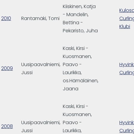
Kiiskinen, Katja
Kulosa
- Mandelin,
2010
Rantamäki, Tomi
Curlin
Bettina -
Klubi
Pekaristo, Juha
Kaski, Kirsi -
Kuosmanen,
Uusipaavalniemi,
Paavo -
Hyvin
2009
Jussi
Laurikka,
Curlin
os.Hämäläinen,
Jaana
Kaski, Kirsi -
Kuosmanen,
Uusipaavalniemi,
Paavo -
Hyvin
2008
Jussi
Laurikka,
Curlin