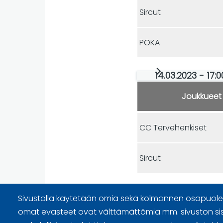
Sircut
POKA
14.03.2023 - 17:0
Joukkueet
CC Tervehenkiset
Sircut
Sivustolla käytetään omia sekä kolmannen osapuolen
omat evästeet ovat välttämättömiä mm. sivuston si