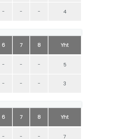
-
-
-
4
6
7
8
Yht
-
-
-
5
-
-
-
3
6
7
8
Yht
-
-
-
7