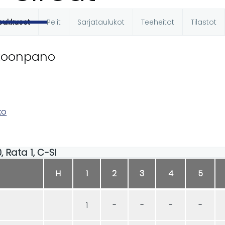
oukkueet
Pelit
Sarjataulukot
Teeheitot
Tilastot
t
koonpano
ko
0, Rata 1, C-SI
H
1
2
3
4
5
1
-
-
-
-