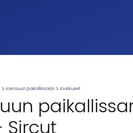
a
Joensuun paikallissarja
Joukkueet
umb
uun paikallissa
 Sircut