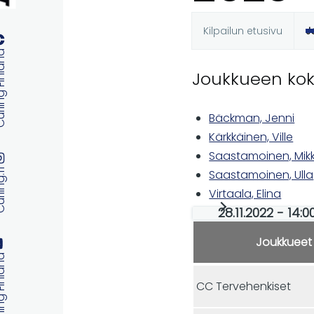
Kilpailun etusivu
J
Ensisijaise
 Finland
Joukkueen ko
välilehdet
Bäckman, Jenni
Kärkkäinen, Ville
Saastamoinen, Mik
ng.fi
Saastamoinen, Ulla
Virtaala, Elina
28.11.2022 - 14:0
Joukkueet
 Finland
CC Tervehenkiset