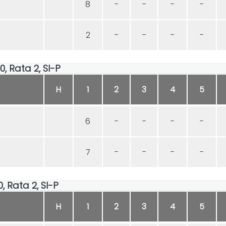
8
-
-
-
-
2
-
-
-
-
0, Rata 2, SI-P
H
1
2
3
4
5
6
-
-
-
-
7
-
-
-
-
0, Rata 2, SI-P
H
1
2
3
4
5