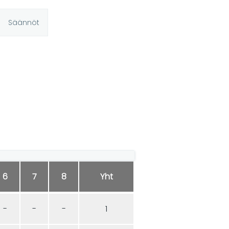
Säännöt
6
7
8
Yht
-
-
-
1