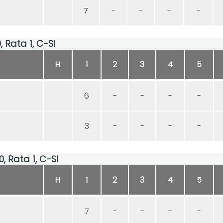
7
-
-
-
-
0, Rata 1, C-SI
H
1
2
3
4
5
6
-
-
-
-
3
-
-
-
-
0, Rata 1, C-SI
H
1
2
3
4
5
7
-
-
-
-