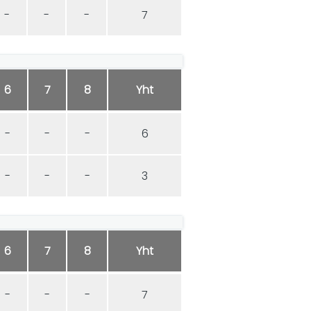
-
-
-
7
6
7
8
Yht
-
-
-
6
-
-
-
3
6
7
8
Yht
-
-
-
7