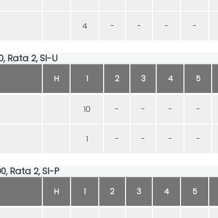
4
-
-
-
-
0, Rata 2, SI-U
H
1
2
3
4
5
10
-
-
-
-
1
-
-
-
-
00, Rata 2, SI-P
H
1
2
3
4
5