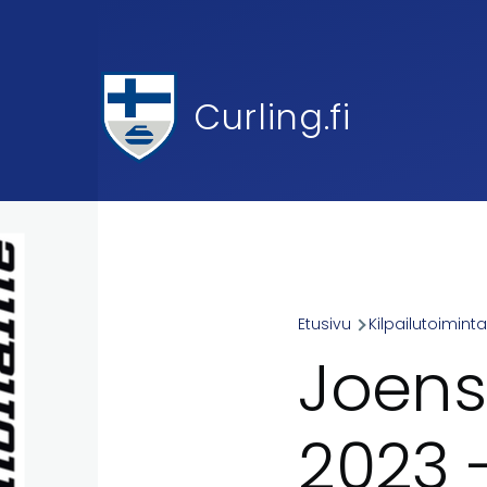
Skip to main content
Curling.fi
Etusivu
Kilpailutoimint
Breadcr
Joens
2023 -