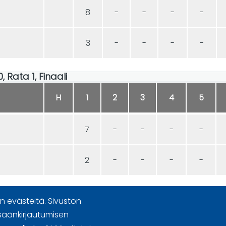
8
-
-
-
-
3
-
-
-
-
0, Rata 1, Finaali
H
1
2
3
4
5
7
-
-
-
-
2
-
-
-
-
 evästeitä. Sivuston
säänkirjautumisen