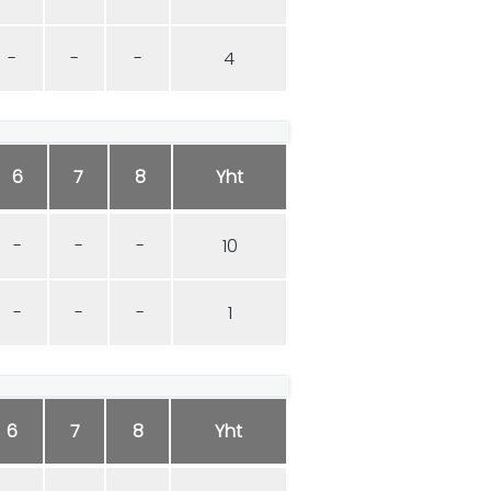
-
-
-
4
6
7
8
Yht
-
-
-
10
-
-
-
1
6
7
8
Yht