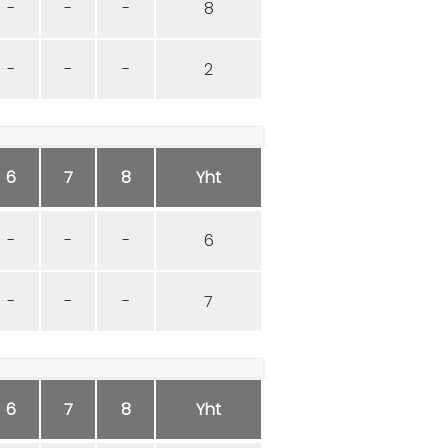
-
-
-
8
-
-
-
2
6
7
8
Yht
-
-
-
6
-
-
-
7
6
7
8
Yht