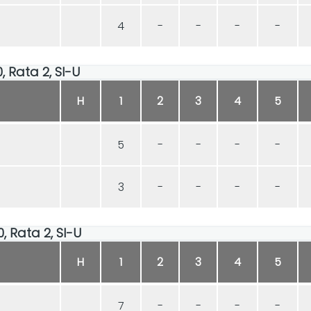
4
-
-
-
-
0, Rata 2, SI-U
H
1
2
3
4
5
5
-
-
-
-
3
-
-
-
-
0, Rata 2, SI-U
H
1
2
3
4
5
7
-
-
-
-