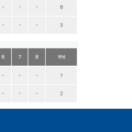
-
-
-
8
-
-
-
3
6
7
8
Yht
-
-
-
7
-
-
-
2