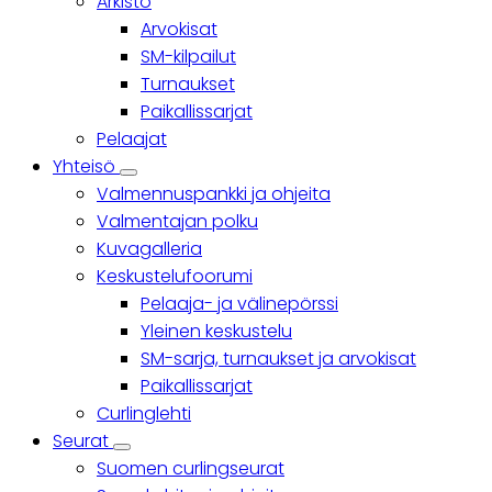
Arkisto
Arvokisat
SM-kilpailut
Turnaukset
Paikallissarjat
Pelaajat
Yhteisö
Yhteisö
Valmennuspankki ja ohjeita
sub-
navigation
Valmentajan polku
Kuvagalleria
Keskustelufoorumi
Pelaaja- ja välinepörssi
Yleinen keskustelu
SM-sarja, turnaukset ja arvokisat
Paikallissarjat
Curlinglehti
Seurat
Seurat
Suomen curlingseurat
sub-
navigation