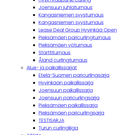
Joensuun juhlaturnaus
Kangasniemen syysturnaus
Kangasniemen syysturnaus
Lease Deal Group Hyvinkää Open
Pieksämäen paricurlingturnaus
Pieksämäen yöturnaus
Starttiturnaus
Åland curlingturnaus
Alue- ja paikallissarjat
Etelä-Suomen paricurlingsarja
Hyvinkään paikallissarja
Joensuun paikallissarja
Joensuun paricurlingsarja
Pieksämäen paikallissarja
Pieksämäen paricurlingsarja
TESTISARJA
Turun curlingliiga