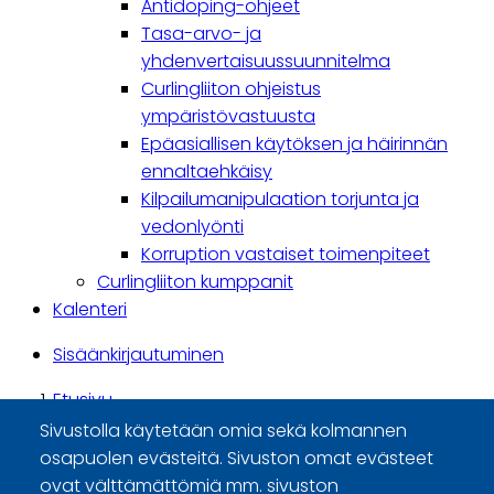
Antidoping-ohjeet
Tasa-arvo- ja
yhdenvertaisuussuunnitelma
Curlingliiton ohjeistus
ympäristövastuusta
Epäasiallisen käytöksen ja häirinnän
ennaltaehkäisy
Kilpailumanipulaation torjunta ja
vedonlyönti
Korruption vastaiset toimenpiteet
Curlingliiton kumppanit
Kalenteri
Käyttäjävalikko
Sisäänkirjautuminen
Etusivu
Breadcrumb
Kilpailutoiminta
Sivustolla käytetään omia sekä kolmannen
Pelaajat
osapuolen evästeitä. Sivuston omat evästeet
ovat välttämättömiä mm. sivuston