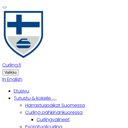
Skip
to
main
content
Curling.fi
Valikko
In English
Etusivu
Päävalikko
Tutustu & kokeile
Tutustu
Harrastuspaikat Suomessa
&
kokeile
Curling pähkinänkuoressa
sub-
Curlingvälineet
navigation
Pyörätuolicurling