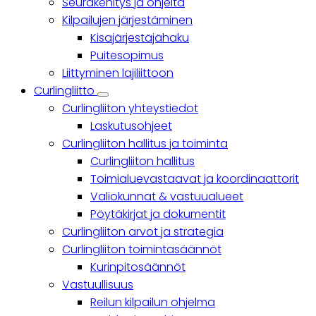
Seurakehitys ja ohjeita
Kilpailujen järjestäminen
Kisajärjestäjähaku
Puitesopimus
Liittyminen lajiliittoon
Curlingliitto
Curlingliitto
Curlingliiton yhteystiedot
sub-
navigation
Laskutusohjeet
Curlingliiton hallitus ja toiminta
Curlingliiton hallitus
Toimialuevastaavat ja koordinaattorit
Valiokunnat & vastuualueet
Pöytäkirjat ja dokumentit
Curlingliiton arvot ja strategia
Curlingliiton toimintasäännöt
Kurinpitosäännöt
Vastuullisuus
Reilun kilpailun ohjelma