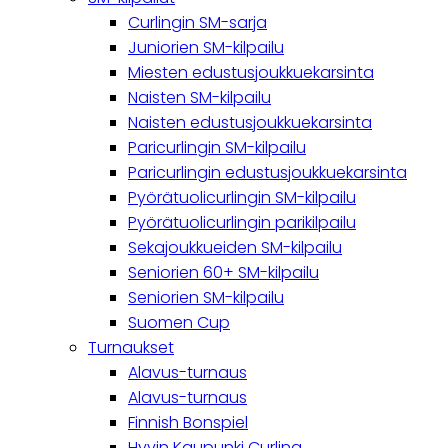
Curlingin SM-sarja
Juniorien SM-kilpailu
Miesten edustusjoukkuekarsinta
Naisten SM-kilpailu
Naisten edustusjoukkuekarsinta
Paricurlingin SM-kilpailu
Paricurlingin edustusjoukkuekarsinta
Pyörätuolicurlingin SM-kilpailu
Pyörätuolicurlingin parikilpailu
Sekajoukkueiden SM-kilpailu
Seniorien 60+ SM-kilpailu
Seniorien SM-kilpailu
Suomen Cup
Turnaukset
Alavus-turnaus
Alavus-turnaus
Finnish Bonspiel
Hyvin Kaupunki Curling