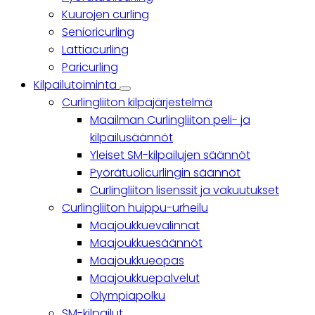
Kuurojen curling
Senioricurling
Lattiacurling
Paricurling
Kilpailutoiminta
Kilpailutoiminta
Curlingliiton kilpajärjestelmä
sub-
navigation
Maailman Curlingliiton peli- ja
kilpailusäännöt
Yleiset SM-kilpailujen säännöt
Pyörätuolicurlingin säännöt
Curlingliiton lisenssit ja vakuutukset
Curlingliiton huippu-urheilu
Maajoukkuevalinnat
Maajoukkuesäännöt
Maajoukkueopas
Maajoukkuepalvelut
Olympiapolku
SM-kilpailut