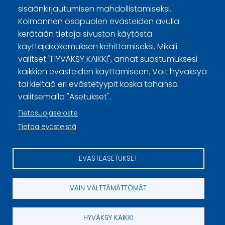
Lyytikäinen, Teijo
sisäänkirjautumisen mahdollistamiseksi.
Kolmannen osapuolen evästeiden avulla
kerätään tietoja sivuston käytöstä
Kotimaiset meriitit
käyttäjäkokemuksen kehittämiseksi. Mikäli
valitset "HYVÄKSY KAIKKI", annat suostumuksesi
kaikkien evästeiden käyttämiseen. Voit hyväksyä
tai kieltää eri evästetyypit koska tahansa
valitsemalla "Asetukset".
Curling Finland
Tietosuojaseloste
Curling.fi
Tietoa evästeistä
Curling Finland
EVÄSTEASETUKSET
Sivuston käyttöehdot ja sisällön käyttöoikeudet
Tietosuojaselosteet
VAIN VÄLTTÄMÄTTÖMÄT
Tietoa evästeistä
HYVÄKSY KAIKKI